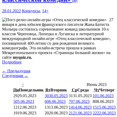
14+
28.01.2022
Конкурсы
,
14+
27
января в день юбилея французского писателя Жана-Батиста
Мольера состоялось соревнование команд школьников 10-х
классов Череповца, Липецка и Луганска в литературной
международной онлайн-игре «Отец классической комедии»,
посвященной 400-летию со дня рождения великого
комедиографа. Эта онлайн-встреча прошла в рамках
Межрегионального проекта «Страницы большой жизни» на
сайте
myquiz.ru.
Подробнее
← Предыдущая
Следующая →
<
Июнь 2023
Пн
Понедельник
Вт
Вторник
Ср
Среда
Чт
Четверг
29
29.05.2023
30
30.05.2023
31
31.05.2023
1
01.06.2023
5
05.06.2023
6
06.06.2023
7
07.06.2023
8
08.06.2023
12
12.06.2023
13
13.06.2023
14
14.06.2023
15
15.06.2023
19
19.06.2023
20
20.06.2023
21
21.06.2023
22
22.06.2023