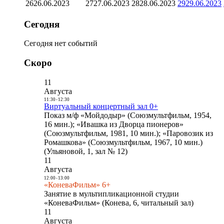
26
26.06.2023
27
27.06.2023
28
28.06.2023
29
29.06.2023
Сегодня
Сегодня нет событий
Скоро
11
Августа
11:30
-
12:30
Виртуальный концертный зал 0+
Показ м/ф «Мойдодыр» (Союзмультфильм, 1954,
16 мин.); «Ивашка из Дворца пионеров»
(Союзмультфильм, 1981, 10 мин.); «Паровозик из
Ромашкова» (Союзмультфильм, 1967, 10 мин.)
(Ульяновой, 1, зал № 12)
11
Августа
12:00
-
13:00
«КоневаФильм» 6+
Занятие в мультипликационной студии
«КоневаФильм» (Конева, 6, читальный зал)
11
Августа