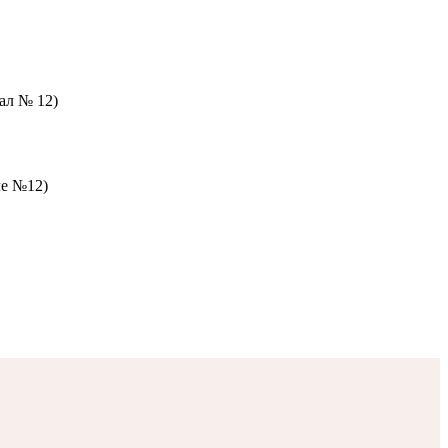
зал № 12)
ле №12)