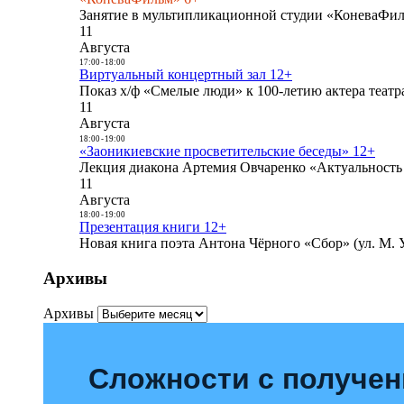
Занятие в мультипликационной студии «КоневаФиль
11
Августа
17:00
-
18:00
Виртуальный концертный зал 12+
Показ х/ф «Смелые люди» к 100-летию актера театра
11
Августа
18:00
-
19:00
«Заоникиевские просветительские беседы» 12+
Лекция диакона Артемия Овчаренко «Актуальность 
11
Августа
18:00
-
19:00
Презентация книги 12+
Новая книга поэта Антона Чёрного «Сбор» (ул. М. У
Архивы
Архивы
Сложности с получе