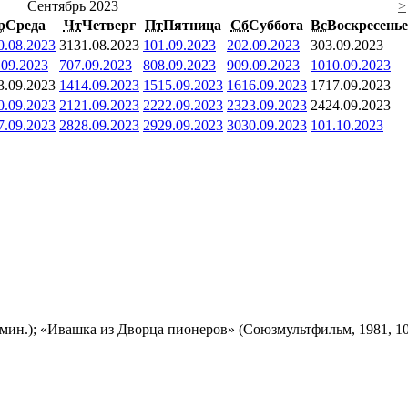
Сентябрь 2023
>
р
Среда
Чт
Четверг
Пт
Пятница
Сб
Суббота
Вс
Воскресенье
0.08.2023
31
31.08.2023
1
01.09.2023
2
02.09.2023
3
03.09.2023
.09.2023
7
07.09.2023
8
08.09.2023
9
09.09.2023
10
10.09.2023
3.09.2023
14
14.09.2023
15
15.09.2023
16
16.09.2023
17
17.09.2023
0.09.2023
21
21.09.2023
22
22.09.2023
23
23.09.2023
24
24.09.2023
7.09.2023
28
28.09.2023
29
29.09.2023
30
30.09.2023
1
01.10.2023
мин.); «Ивашка из Дворца пионеров» (Союзмультфильм, 1981, 10