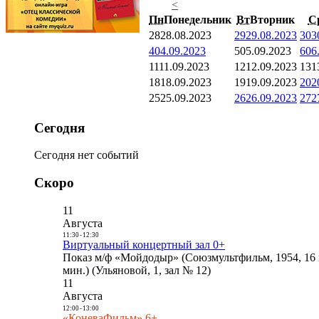
<
Пн
Понедельник
Вт
Вторник
С
28
28.08.2023
29
29.08.2023
30
3
4
04.09.2023
5
05.09.2023
6
06
11
11.09.2023
12
12.09.2023
13
1
18
18.09.2023
19
19.09.2023
20
2
25
25.09.2023
26
26.09.2023
27
2
Сегодня
Сегодня нет событий
Скоро
11
Августа
11:30
-
12:30
Виртуальный концертный зал 0+
Показ м/ф «Мойдодыр» (Союзмультфильм, 1954, 16 
мин.) (Ульяновой, 1, зал № 12)
11
Августа
12:00
-
13:00
«КоневаФильм» 6+