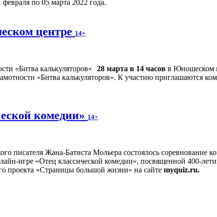
февраля по 05 марта 2022 года.
шеском центре
14+
28 марта в 14 часов
в Юношеском ц
амотности «Битва калькуляторов». К участию приглашаются кома
ческой комедии»
14+
кого писателя Жана-Батиста Мольера состоялось соревнование к
лайн-игре «Отец классической комедии», посвященной 400-летию
го проекта «Страницы большой жизни» на сайте
myquiz.ru.