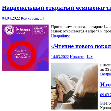
Национальный открытый чемпионат тв
04.04.2022
Конкурсы
,
14+
Приглашаем вологжан старше 14 и 
заявок открывается 4 апреля и прод
Подробнее
«Чтение нового поко
14.03.2022
Новости
,
14+
Юноше
до 35
Подро
Ито
09.03.
Кроли