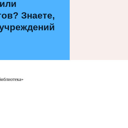
 или
ов? Знаете,
 учреждений
библиотека»