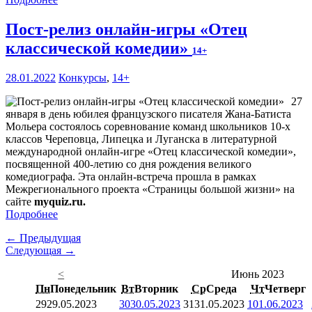
Пост-релиз онлайн-игры «Отец
классической комедии»
14+
28.01.2022
Конкурсы
,
14+
27
января в день юбилея французского писателя Жана-Батиста
Мольера состоялось соревнование команд школьников 10-х
классов Череповца, Липецка и Луганска в литературной
международной онлайн-игре «Отец классической комедии»,
посвященной 400-летию со дня рождения великого
комедиографа. Эта онлайн-встреча прошла в рамках
Межрегионального проекта «Страницы большой жизни» на
сайте
myquiz.ru.
Подробнее
← Предыдущая
Следующая →
<
Июнь 2023
Пн
Понедельник
Вт
Вторник
Ср
Среда
Чт
Четверг
29
29.05.2023
30
30.05.2023
31
31.05.2023
1
01.06.2023