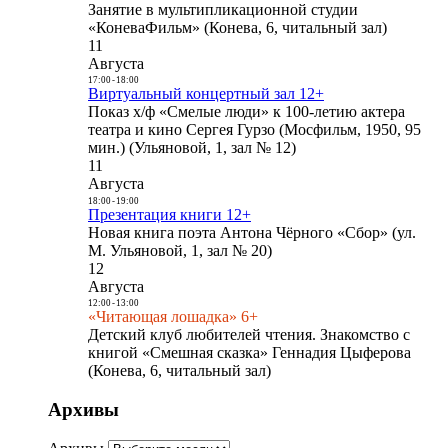
Занятие в мультипликационной студии
«КоневаФильм» (Конева, 6, читальный зал)
11
Августа
17:00
-
18:00
Виртуальный концертный зал 12+
Показ х/ф «Смелые люди» к 100-летию актера
театра и кино Сергея Гурзо (Мосфильм, 1950, 95
мин.) (Ульяновой, 1, зал № 12)
11
Августа
18:00
-
19:00
Презентация книги 12+
Новая книга поэта Антона Чёрного «Сбор» (ул.
М. Ульяновой, 1, зал № 20)
12
Августа
12:00
-
13:00
«Читающая лошадка» 6+
Детский клуб любителей чтения. Знакомство с
книгой «Смешная сказка» Геннадия Цыферова
(Конева, 6, читальный зал)
Архивы