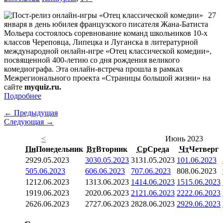
27
января в день юбилея французского писателя Жана-Батиста
Мольера состоялось соревнование команд школьников 10-х
классов Череповца, Липецка и Луганска в литературной
международной онлайн-игре «Отец классической комедии»,
посвященной 400-летию со дня рождения великого
комедиографа. Эта онлайн-встреча прошла в рамках
Межрегионального проекта «Страницы большой жизни» на
сайте
myquiz.ru.
Подробнее
← Предыдущая
Следующая →
<
Июнь 2023
Пн
Понедельник
Вт
Вторник
Ср
Среда
Чт
Четверг
29
29.05.2023
30
30.05.2023
31
31.05.2023
1
01.06.2023
5
05.06.2023
6
06.06.2023
7
07.06.2023
8
08.06.2023
12
12.06.2023
13
13.06.2023
14
14.06.2023
15
15.06.2023
19
19.06.2023
20
20.06.2023
21
21.06.2023
22
22.06.2023
26
26.06.2023
27
27.06.2023
28
28.06.2023
29
29.06.2023