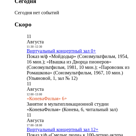
Сегодня
Сегодня нет событий
Скоро
11
Августа
11:30
-
12:30
Виртуальный концертный зал 0+
Показ м/ф «Мойдодыр» (Союзмультфильм, 1954,
16 мин.); «Ивашка из Дворца пионеров»
(Союзмультфильм, 1981, 10 мин.); «Паровозик из
Ромашкова» (Союзмультфильм, 1967, 10 мин.)
(Ульяновой, 1, зал № 12)
11
Августа
12:00
-
13:00
«КоневаФильм» 6+
Занятие в мультипликационной студии
«КоневаФильм» (Конева, 6, читальный зал)
11
Августа
17:00
-
18:00
Виртуальный концертный зал 12+
Показ х/ф «Смелые люди» к 100-летию актера