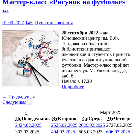
Мастер-класс «Рисунок на футболке»
14+
01.09.2022
14+
,
Пушкинская карта
28 сентября 2022 года
Юношеский центр им. В.Ф.
Тендрякова областной
библиотеки приглашает
школьников и студентов принять
участие в создании уникальной
футболки. Мастер-класс пройдет
по адресу ул. М. Ульяновой, д.7,
каб. 6.
Начало в
17.30
Подробнее
← Предыдущая
Следующая →
<
Март 2025
Пн
Понедельник
Вт
Вторник
Ср
Среда
Чт
Четверг
24
24.02.2025
25
25.02.2025
26
26.02.2025
27
27.02.2025
3
03.03.2025
4
04.03.2025
5
05.03.2025
6
06.03.2025