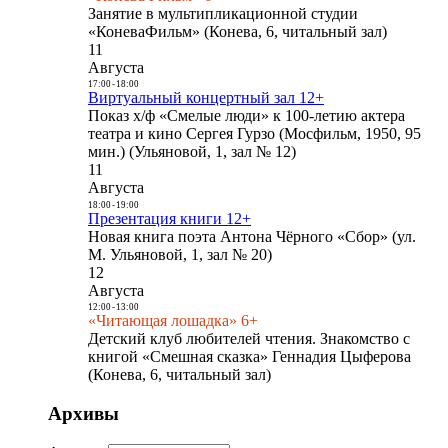
Занятие в мультипликационной студии
«КоневаФильм» (Конева, 6, читальный зал)
11
Августа
17:00
-
18:00
Виртуальный концертный зал 12+
Показ х/ф «Смелые люди» к 100-летию актера
театра и кино Сергея Гурзо (Мосфильм, 1950, 95
мин.) (Ульяновой, 1, зал № 12)
11
Августа
18:00
-
19:00
Презентация книги 12+
Новая книга поэта Антона Чёрного «Сбор» (ул.
М. Ульяновой, 1, зал № 20)
12
Августа
12:00
-
13:00
«Читающая лошадка» 6+
Детский клуб любителей чтения. Знакомство с
книгой «Смешная сказка» Геннадия Цыферова
(Конева, 6, читальный зал)
Архивы