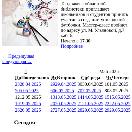
Тендрякова областной
библиотеки приглашает
школьников и студентов принять
участие в создании уникальной
футболки. Мастер-класс пройдет
по адресу ул. М. Ульяновой, д.7,
каб. 6.
Начало в
17.30
Подробнее
← Предыдущая
Следующая →
<
Май 2025
Пн
Понедельник
Вт
Вторник
Ср
Среда
Чт
Четверг
28
28.04.2025
29
29.04.2025
30
30.04.2025
1
01.05.2025
5
05.05.2025
6
06.05.2025
7
07.05.2025
8
08.05.2025
12
12.05.2025
13
13.05.2025
14
14.05.2025
15
15.05.2025
19
19.05.2025
20
20.05.2025
21
21.05.2025
22
22.05.2025
26
26.05.2025
27
27.05.2025
28
28.05.2025
29
29.05.2025
Сегодня