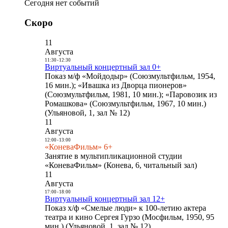
Сегодня нет событий
Скоро
11
Августа
11:30
-
12:30
Виртуальный концертный зал 0+
Показ м/ф «Мойдодыр» (Союзмультфильм, 1954,
16 мин.); «Ивашка из Дворца пионеров»
(Союзмультфильм, 1981, 10 мин.); «Паровозик из
Ромашкова» (Союзмультфильм, 1967, 10 мин.)
(Ульяновой, 1, зал № 12)
11
Августа
12:00
-
13:00
«КоневаФильм» 6+
Занятие в мультипликационной студии
«КоневаФильм» (Конева, 6, читальный зал)
11
Августа
17:00
-
18:00
Виртуальный концертный зал 12+
Показ х/ф «Смелые люди» к 100-летию актера
театра и кино Сергея Гурзо (Мосфильм, 1950, 95
мин.) (Ульяновой, 1, зал № 12)