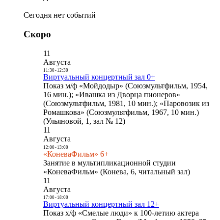
Сегодня нет событий
Скоро
11
Августа
11:30
-
12:30
Виртуальный концертный зал 0+
Показ м/ф «Мойдодыр» (Союзмультфильм, 1954,
16 мин.); «Ивашка из Дворца пионеров»
(Союзмультфильм, 1981, 10 мин.); «Паровозик из
Ромашкова» (Союзмультфильм, 1967, 10 мин.)
(Ульяновой, 1, зал № 12)
11
Августа
12:00
-
13:00
«КоневаФильм» 6+
Занятие в мультипликационной студии
«КоневаФильм» (Конева, 6, читальный зал)
11
Августа
17:00
-
18:00
Виртуальный концертный зал 12+
Показ х/ф «Смелые люди» к 100-летию актера