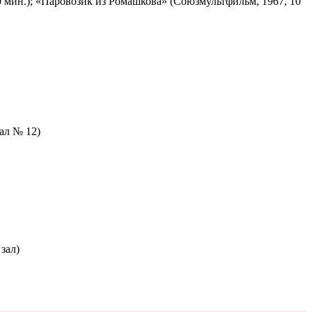
 мин.); «Паровозик из Ромашкова» (Союзмультфильм, 1967, 10
зал № 12)
зал)