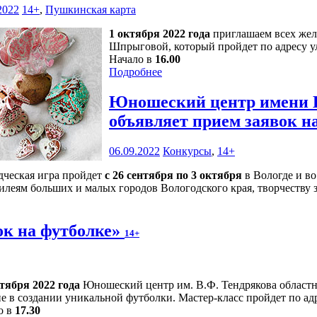
2022
14+
,
Пушкинская карта
1 октября 2022 года
приглашаем всех жел
Шпрыговой, который пройдет по адресу ул.
Начало в
16.00
Подробнее
Юношеский центр имени В
объявляет прием заявок н
06.09.2022
Конкурсы
,
14+
дческая игра пройдет
с 26 сентября по 3 октября
в Вологде и во
илеям больших и малых городов Вологодского края, творчеству 
ок на футболке»
14+
нтября 2022 года
Юношеский центр им. В.Ф. Тендрякова областн
е в создании уникальной футболки. Мастер-класс пройдет по адрес
о в
17.30