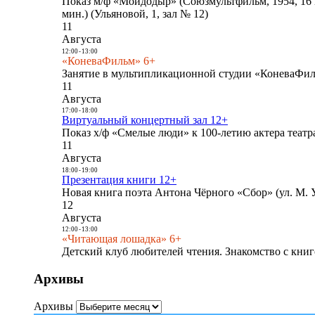
Показ м/ф «Мойдодыр» (Союзмультфильм, 1954, 16 
мин.) (Ульяновой, 1, зал № 12)
11
Августа
12:00
-
13:00
«КоневаФильм» 6+
Занятие в мультипликационной студии «КоневаФиль
11
Августа
17:00
-
18:00
Виртуальный концертный зал 12+
Показ х/ф «Смелые люди» к 100-летию актера театра
11
Августа
18:00
-
19:00
Презентация книги 12+
Новая книга поэта Антона Чёрного «Сбор» (ул. М. У
12
Августа
12:00
-
13:00
«Читающая лошадка» 6+
Детский клуб любителей чтения. Знакомство с книг
Архивы
Архивы