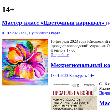
14+
Мастер-класс «Цветочный карнавал»
14
01.02.2023
14+
,
Пушкинская карта
16 февраля 2023 года Юношеский ц
проведет вологодский художник Ол
Начало в 17.00
Подробнее
Межрегиональный кон
18.01.2023
Конкурсы
,
14+
С 16 
Межре
Подро
Мас