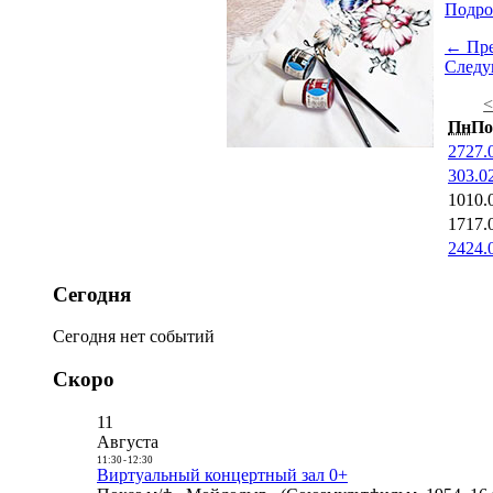
Подро
← Пр
След
Пн
По
27
27.
3
03.0
10
10.
17
17.
24
24.
Сегодня
Сегодня нет событий
Скоро
11
Августа
11:30
-
12:30
Виртуальный концертный зал 0+