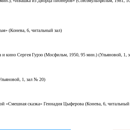
мин.); «Ивашка из Дворца пионеров» (Союзмультфильм, 1981, 10
м» (Конева, 6, читальный зал)
 и кино Сергея Гурзо (Мосфильм, 1950, 95 мин.) (Ульяновой, 1, 
льяновой, 1, зал № 20)
ой «Смешная сказка» Геннадия Цыферова (Конева, 6, читальный 