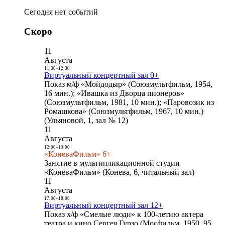
Сегодня нет событий
Скоро
11
Августа
11:30
-
12:30
Виртуальный концертный зал 0+
Показ м/ф «Мойдодыр» (Союзмультфильм, 1954,
16 мин.); «Ивашка из Дворца пионеров»
(Союзмультфильм, 1981, 10 мин.); «Паровозик из
Ромашкова» (Союзмультфильм, 1967, 10 мин.)
(Ульяновой, 1, зал № 12)
11
Августа
12:00
-
13:00
«КоневаФильм» 6+
Занятие в мультипликационной студии
«КоневаФильм» (Конева, 6, читальный зал)
11
Августа
17:00
-
18:00
Виртуальный концертный зал 12+
Показ х/ф «Смелые люди» к 100-летию актера
театра и кино Сергея Гурзо (Мосфильм, 1950, 95