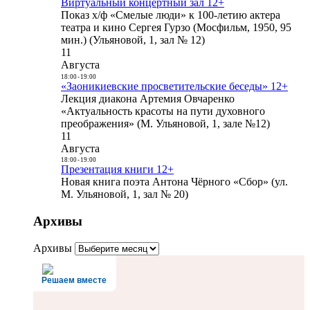
Виртуальный концертный зал 12+
Показ х/ф «Смелые люди» к 100-летию актера
театра и кино Сергея Гурзо (Мосфильм, 1950, 95
мин.) (Ульяновой, 1, зал № 12)
11
Августа
18:00
-
19:00
«Заоникиевские просветительские беседы» 12+
Лекция диакона Артемия Овчаренко
«Актуальность красоты на пути духовного
преображения» (М. Ульяновой, 1, зале №12)
11
Августа
18:00
-
19:00
Презентация книги 12+
Новая книга поэта Антона Чёрного «Сбор» (ул.
М. Ульяновой, 1, зал № 20)
Архивы
Архивы
Решаем вместе