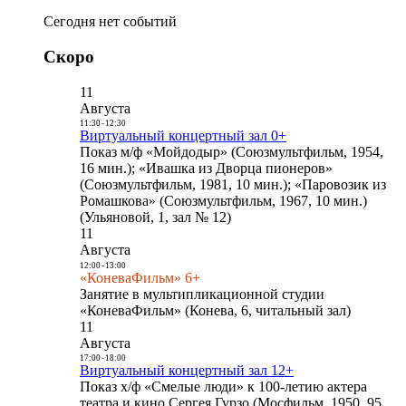
Сегодня нет событий
Скоро
11
Августа
11:30
-
12:30
Виртуальный концертный зал 0+
Показ м/ф «Мойдодыр» (Союзмультфильм, 1954,
16 мин.); «Ивашка из Дворца пионеров»
(Союзмультфильм, 1981, 10 мин.); «Паровозик из
Ромашкова» (Союзмультфильм, 1967, 10 мин.)
(Ульяновой, 1, зал № 12)
11
Августа
12:00
-
13:00
«КоневаФильм» 6+
Занятие в мультипликационной студии
«КоневаФильм» (Конева, 6, читальный зал)
11
Августа
17:00
-
18:00
Виртуальный концертный зал 12+
Показ х/ф «Смелые люди» к 100-летию актера
театра и кино Сергея Гурзо (Мосфильм, 1950, 95