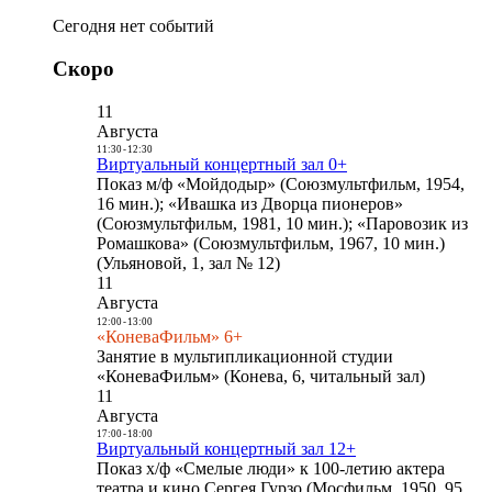
Сегодня нет событий
Скоро
11
Августа
11:30
-
12:30
Виртуальный концертный зал 0+
Показ м/ф «Мойдодыр» (Союзмультфильм, 1954,
16 мин.); «Ивашка из Дворца пионеров»
(Союзмультфильм, 1981, 10 мин.); «Паровозик из
Ромашкова» (Союзмультфильм, 1967, 10 мин.)
(Ульяновой, 1, зал № 12)
11
Августа
12:00
-
13:00
«КоневаФильм» 6+
Занятие в мультипликационной студии
«КоневаФильм» (Конева, 6, читальный зал)
11
Августа
17:00
-
18:00
Виртуальный концертный зал 12+
Показ х/ф «Смелые люди» к 100-летию актера
театра и кино Сергея Гурзо (Мосфильм, 1950, 95