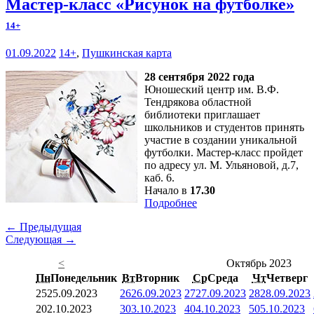
Мастер-класс «Рисунок на футболке»
14+
01.09.2022
14+
,
Пушкинская карта
28 сентября 2022 года
Юношеский центр им. В.Ф.
Тендрякова областной
библиотеки приглашает
школьников и студентов принять
участие в создании уникальной
футболки. Мастер-класс пройдет
по адресу ул. М. Ульяновой, д.7,
каб. 6.
Начало в
17.30
Подробнее
← Предыдущая
Следующая →
<
Октябрь 2023
Пн
Понедельник
Вт
Вторник
Ср
Среда
Чт
Четверг
25
25.09.2023
26
26.09.2023
27
27.09.2023
28
28.09.2023
2
02.10.2023
3
03.10.2023
4
04.10.2023
5
05.10.2023