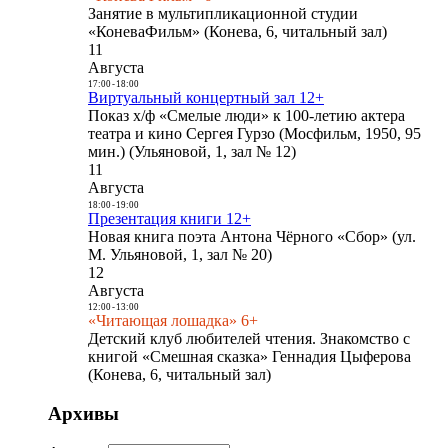
Занятие в мультипликационной студии
«КоневаФильм» (Конева, 6, читальный зал)
11
Августа
17:00
-
18:00
Виртуальный концертный зал 12+
Показ х/ф «Смелые люди» к 100-летию актера
театра и кино Сергея Гурзо (Мосфильм, 1950, 95
мин.) (Ульяновой, 1, зал № 12)
11
Августа
18:00
-
19:00
Презентация книги 12+
Новая книга поэта Антона Чёрного «Сбор» (ул.
М. Ульяновой, 1, зал № 20)
12
Августа
12:00
-
13:00
«Читающая лошадка» 6+
Детский клуб любителей чтения. Знакомство с
книгой «Смешная сказка» Геннадия Цыферова
(Конева, 6, читальный зал)
Архивы