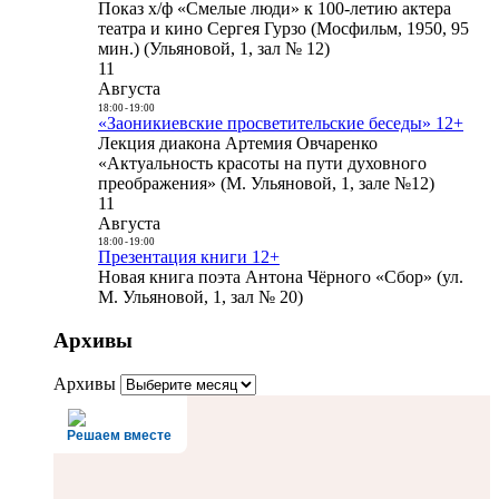
Показ х/ф «Смелые люди» к 100-летию актера
театра и кино Сергея Гурзо (Мосфильм, 1950, 95
мин.) (Ульяновой, 1, зал № 12)
11
Августа
18:00
-
19:00
«Заоникиевские просветительские беседы» 12+
Лекция диакона Артемия Овчаренко
«Актуальность красоты на пути духовного
преображения» (М. Ульяновой, 1, зале №12)
11
Августа
18:00
-
19:00
Презентация книги 12+
Новая книга поэта Антона Чёрного «Сбор» (ул.
М. Ульяновой, 1, зал № 20)
Архивы
Архивы
Решаем вместе