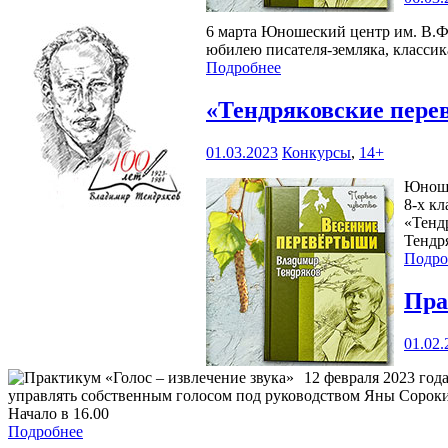
6 марта Юношеский центр им. В.Ф.
юбилею писателя-земляка, класси
Подробнее
«Тендряковские пер
01.03.2023
Конкурсы
,
14+
Юноше
8-х к
«Тенд
Тендря
Подро
Пра
01.02.
12 февраля 2023 го
управлять собственным голосом под руководством Яны Сорокино
Начало в 16.00
Подробнее