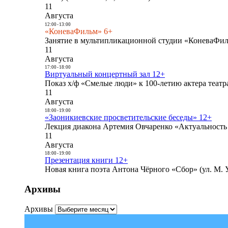
11
Августа
12:00
-
13:00
«КоневаФильм» 6+
Занятие в мультипликационной студии «КоневаФиль
11
Августа
17:00
-
18:00
Виртуальный концертный зал 12+
Показ х/ф «Смелые люди» к 100-летию актера театра
11
Августа
18:00
-
19:00
«Заоникиевские просветительские беседы» 12+
Лекция диакона Артемия Овчаренко «Актуальность 
11
Августа
18:00
-
19:00
Презентация книги 12+
Новая книга поэта Антона Чёрного «Сбор» (ул. М. У
Архивы
Архивы