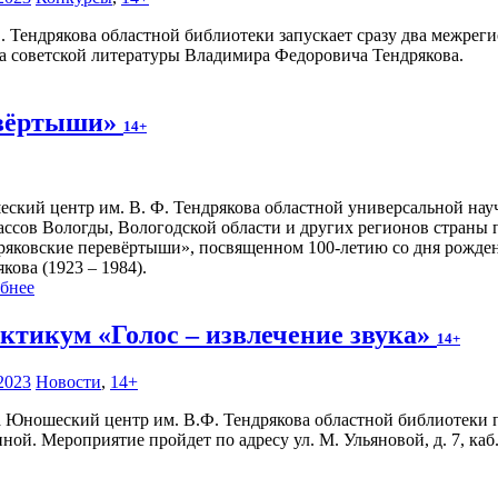
 Тендрякова областной библиотеки запускает сразу два межрег
ка советской литературы Владимира Федоровича Тендрякова.
евёртыши»
14+
ский центр им. В. Ф. Тендрякова областной универсальной на
лассов Вологды, Вологодской области и других регионов страны 
ряковские перевёртыши», посвященном 100-летию со дня рожде
кова (1923 – 1984).
бнее
ктикум «Голос – извлечение звука»
14+
2023
Новости
,
14+
да Юношеский центр им. В.Ф. Тендрякова областной библиотеки
й. Мероприятие пройдет по адресу ул. М. Ульяновой, д. 7, каб.