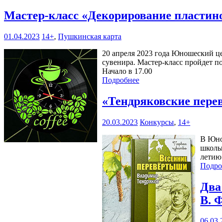
Мастер-класс «Декорирование пласти
01.04.2023
14+
,
Пушкинская карта
20 апреля 2023 года Юношеский це
сувенира. Мастер-класс пройдет по 
Начало в 17.00
Подробнее
«Тендряковские пере
20.03.2023
Конкурсы
,
14+
В Юно
школь
летию
Подро
Два
В. 
06.03.