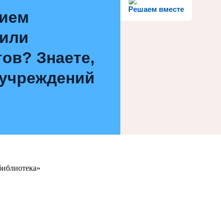
Решаем вместе
нием
 или
ов? Знаете,
 учреждений
библиотека»