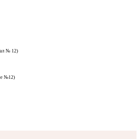
зал № 12)
ле №12)