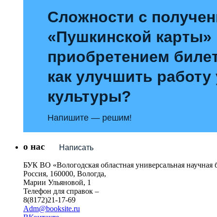
Сложности с получе
«Пушкинской карты»
приобретением билет
как улучшить работу
культуры?
Напишите — решим!
о нас
Написать
БУК ВО «Вологодская областная универсальная научная 
Россия, 160000, Вологда,
Марии Ульяновой, 1
Телефон для справок –
8(8172)21-17-69
Adm@booksite.ru