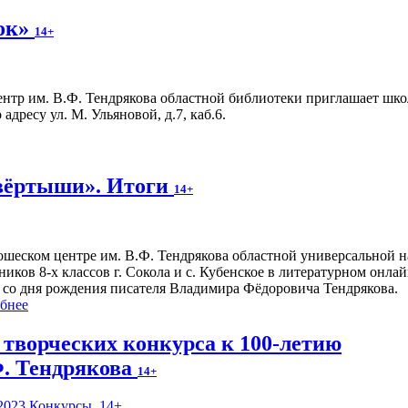
нок»
14+
нтр им. В.Ф. Тендрякова областной библиотеки приглашает шко
адресу ул. М. Ульяновой, д.7, каб.6.
вёртыши». Итоги
14+
шеском центре им. В.Ф. Тендрякова областной универсальной н
ников 8-х классов г. Сокола и с. Кубенское в литературном онл
 со дня рождения писателя Владимира Фёдоровича Тендрякова.
бнее
 творческих конкурса к 100-летию
Ф. Тендрякова
14+
2023
Конкурсы
,
14+