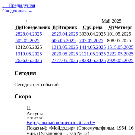
← Предыдущая
Следующая →
<
Май 2025
Пн
Понедельник
Вт
Вторник
Ср
Среда
Чт
Четверг
28
28.04.2025
29
29.04.2025
30
30.04.2025
1
01.05.2025
5
05.05.2025
6
06.05.2025
7
07.05.2025
8
08.05.2025
12
12.05.2025
13
13.05.2025
14
14.05.2025
15
15.05.2025
19
19.05.2025
20
20.05.2025
21
21.05.2025
22
22.05.2025
26
26.05.2025
27
27.05.2025
28
28.05.2025
29
29.05.2025
Сегодня
Сегодня нет событий
Скоро
11
Августа
11:30
-
12:30
Виртуальный концертный зал 0+
Показ м/ф «Мойдодыр» (Союзмультфильм, 1954, 16 
мин.) (Ульяновой, 1, зал № 12)