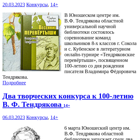
20.03.2023
Конкурсы
,
14+
В Юношеском центре им.
В.Ф. Тендрякова областной
универсальной научной
библиотеки состоялось
соревнование команд
школьников 8-х классов г. Сокола
и с. Кубенское в литературном
онлайн-турнире «Тендряковские
перевёртыши», посвященном
100-летию со дня рождения
писателя Владимира Фёдоровича
Тендрякова.
Подробнее
Два творческих конкурса к 100-летию
В. Ф. Тендрякова
14+
06.03.2023
Конкурсы
,
14+
6 марта Юношеский центр им.
В.Ф. Тендрякова областной
библиотеки запускает сразу два