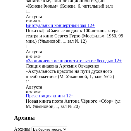
Занятие в мультипликационной студии
«КоневаФильм» (Конева, 6, читальный зал)
11
Августа
17:00
-
18:00
Виртуальный концертный зал 12+
Показ х/ф «Смелые люди» к 100-летию актера
театра и кино Сергея Гурзо (Мосфильм, 1950, 95
мин.) (Ульяновой, 1, зал № 12)
11
Августа
18:00
-
19:00
«Заоникиевские просветительские беседы» 12+
Лекция диакона Артемия Овчаренко
«Актуальность красоты на пути духовного
преображения» (М. Ульяновой, 1, зале №12)
11
Августа
18:00
-
19:00
Презентация книги 12+
Новая книга поэта Антона Чёрного «Сбор» (ул.
М. Ульяновой, 1, зал № 20)
Архивы
Архивы