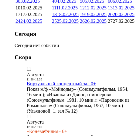
3
03.02.2025
4
04.02.2025
5
05.02.2025
6
06.02.2025
10
10.02.2025
11
11.02.2025
12
12.02.2025
13
13.02.2025
17
17.02.2025
18
18.02.2025
19
19.02.2025
20
20.02.2025
24
24.02.2025
25
25.02.2025
26
26.02.2025
27
27.02.2025
Сегодня
Сегодня нет событий
Скоро
11
Августа
11:30
-
12:30
Виртуальный концертный зал 0+
Показ м/ф «Мойдодыр» (Союзмультфильм, 1954,
16 мин.); «Ивашка из Дворца пионеров»
(Союзмультфильм, 1981, 10 мин.); «Паровозик из
Ромашкова» (Союзмультфильм, 1967, 10 мин.)
(Ульяновой, 1, зал № 12)
11
Августа
12:00
-
13:00
«КоневаФильм» 6+