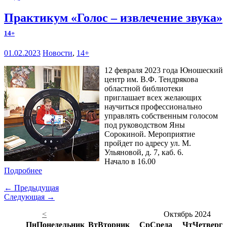
Практикум «Голос – извлечение звука»
14+
01.02.2023
Новости
,
14+
12 февраля 2023 года Юношеский
центр им. В.Ф. Тендрякова
областной библиотеки
приглашает всех желающих
научиться профессионально
управлять собственным голосом
под руководством Яны
Сорокиной. Мероприятие
пройдет по адресу ул. М.
Ульяновой, д. 7, каб. 6.
Начало в 16.00
Подробнее
← Предыдущая
Следующая →
<
Октябрь 2024
Пн
Понедельник
Вт
Вторник
Ср
Среда
Чт
Четверг