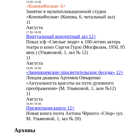
12:00
-
13:00
«КоневаФильм» 6+
Занятие в мультипликационной студии
«КоневаФильм» (Конева, 6, читальный зал)
11
Августа
17:00
-
18:00
Виртуальный концертный зал 12+
Показ х/ф «Смелые люди» к 100-летию актера
театра и кино Сергея Гурзо (Мосфильм, 1950, 95
мин.) (Ульяновой, 1, зал № 12)
11
Августа
18:00
-
19:00
«Заоникиевские просветительские беседы» 12+
Лекция диакона Артемия Овчаренко
«Актуальность красоты на пути духовного
преображения» (М. Ульяновой, 1, зале №12)
11
Августа
18:00
-
19:00
Презентация книги 12+
Новая книга поэта Антона Чёрного «Сбор» (ул.
М. Ульяновой, 1, зал № 20)
Архивы