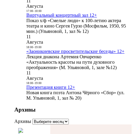
11
Августа
17:00
-
18:00
Виртуальный концертный зал 12+
Показ х/ф «Смелые люди» к 100-летию актера
театра и кино Сергея Гурзо (Мосфильм, 1950, 95
мин.) (Ульяновой, 1, зал № 12)
11
Августа
18:00
-
19:00
«Заоникиевские просветительские беседы» 12+
Лекция диакона Артемия Овчаренко
«Актуальность красоты на пути духовного
преображения» (М. Ульяновой, 1, зале №12)
11
Августа
18:00
-
19:00
Презентация книги 12+
Новая книга поэта Антона Чёрного «Сбор» (ул.
М. Ульяновой, 1, зал № 20)
Архивы
Архивы