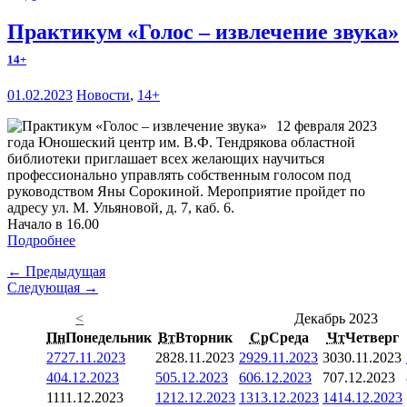
Практикум «Голос – извлечение звука»
14+
01.02.2023
Новости
,
14+
12 февраля 2023
года Юношеский центр им. В.Ф. Тендрякова областной
библиотеки приглашает всех желающих научиться
профессионально управлять собственным голосом под
руководством Яны Сорокиной. Мероприятие пройдет по
адресу ул. М. Ульяновой, д. 7, каб. 6.
Начало в 16.00
Подробнее
← Предыдущая
Следующая →
<
Декабрь 2023
Пн
Понедельник
Вт
Вторник
Ср
Среда
Чт
Четверг
27
27.11.2023
28
28.11.2023
29
29.11.2023
30
30.11.2023
4
04.12.2023
5
05.12.2023
6
06.12.2023
7
07.12.2023
11
11.12.2023
12
12.12.2023
13
13.12.2023
14
14.12.2023