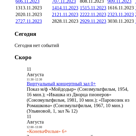
6
06.11.2023
7
07.11.2023
8
08.11.2023
9
09.11.2023
13
13.11.2023
14
14.11.2023
15
15.11.2023
16
16.11.2023
20
20.11.2023
21
21.11.2023
22
22.11.2023
23
23.11.2023
27
27.11.2023
28
28.11.2023
29
29.11.2023
30
30.11.2023
Сегодня
Сегодня нет событий
Скоро
11
Августа
11:30
-
12:30
Виртуальный концертный зал 0+
Показ м/ф «Мойдодыр» (Союзмультфильм, 1954,
16 мин.); «Ивашка из Дворца пионеров»
(Союзмультфильм, 1981, 10 мин.); «Паровозик из
Ромашкова» (Союзмультфильм, 1967, 10 мин.)
(Ульяновой, 1, зал № 12)
11
Августа
12:00
-
13:00
«КоневаФильм» 6+