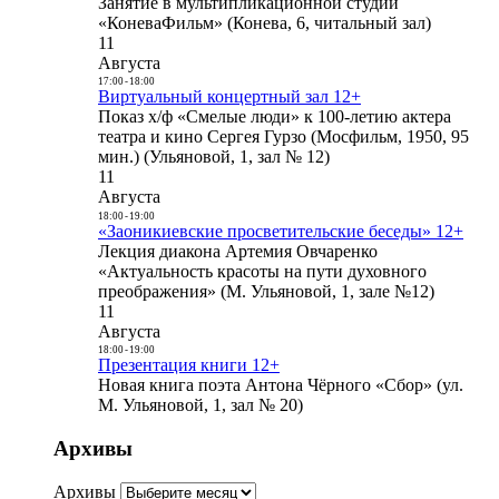
Занятие в мультипликационной студии
«КоневаФильм» (Конева, 6, читальный зал)
11
Августа
17:00
-
18:00
Виртуальный концертный зал 12+
Показ х/ф «Смелые люди» к 100-летию актера
театра и кино Сергея Гурзо (Мосфильм, 1950, 95
мин.) (Ульяновой, 1, зал № 12)
11
Августа
18:00
-
19:00
«Заоникиевские просветительские беседы» 12+
Лекция диакона Артемия Овчаренко
«Актуальность красоты на пути духовного
преображения» (М. Ульяновой, 1, зале №12)
11
Августа
18:00
-
19:00
Презентация книги 12+
Новая книга поэта Антона Чёрного «Сбор» (ул.
М. Ульяновой, 1, зал № 20)
Архивы
Архивы