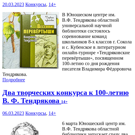
20.03.2023
Конкурсы
,
14+
В Юношеском центре им.
В.Ф. Тендрякова областной
универсальной научной
библиотеки состоялось
соревнование команд
школьников 8-х классов г. Сокола
и с. Кубенское в литературном
онлайн-турнире «Тендряковские
перевёртыши», посвященном
100-летию со дня рождения
писателя Владимира Фёдоровича
Тендрякова.
Подробнее
Два творческих конкурса к 100-летию
В. Ф. Тендрякова
14+
06.03.2023
Конкурсы
,
14+
6 марта Юношеский центр им.
В.Ф. Тендрякова областной
библиотеки запускает сразу два