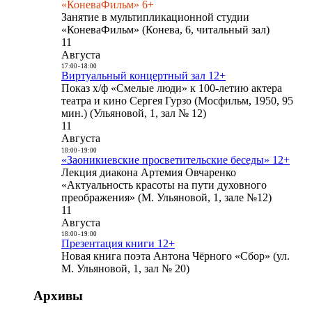
«КоневаФильм» 6+
Занятие в мультипликационной студии
«КоневаФильм» (Конева, 6, читальный зал)
11
Августа
17:00
-
18:00
Виртуальный концертный зал 12+
Показ х/ф «Смелые люди» к 100-летию актера
театра и кино Сергея Гурзо (Мосфильм, 1950, 95
мин.) (Ульяновой, 1, зал № 12)
11
Августа
18:00
-
19:00
«Заоникиевские просветительские беседы» 12+
Лекция диакона Артемия Овчаренко
«Актуальность красоты на пути духовного
преображения» (М. Ульяновой, 1, зале №12)
11
Августа
18:00
-
19:00
Презентация книги 12+
Новая книга поэта Антона Чёрного «Сбор» (ул.
М. Ульяновой, 1, зал № 20)
Архивы