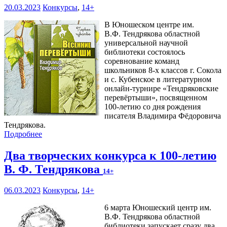
20.03.2023
Конкурсы
,
14+
В Юношеском центре им.
В.Ф. Тендрякова областной
универсальной научной
библиотеки состоялось
соревнование команд
школьников 8-х классов г. Сокола
и с. Кубенское в литературном
онлайн-турнире «Тендряковские
перевёртыши», посвященном
100-летию со дня рождения
писателя Владимира Фёдоровича
Тендрякова.
Подробнее
Два творческих конкурса к 100-летию
В. Ф. Тендрякова
14+
06.03.2023
Конкурсы
,
14+
6 марта Юношеский центр им.
В.Ф. Тендрякова областной
библиотеки запускает сразу два