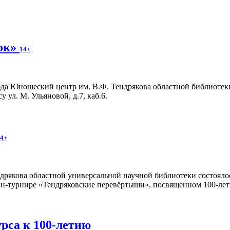
нок»
14+
ода Юношеский центр им. В.Ф. Тендрякова областной библиотек
 ул. М. Ульяновой, д.7, каб.6.
4+
рякова областной универсальной научной библиотеки состоялось
айн-турнире «Тендряковские перевёртыши», посвященном 100-ле
рса к 100-летию