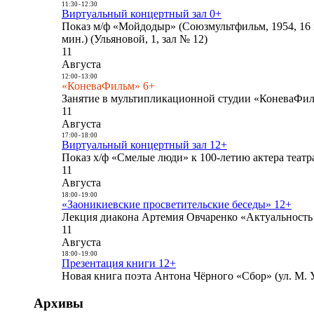
11:30
-
12:30
Виртуальный концертный зал 0+
Показ м/ф «Мойдодыр» (Союзмультфильм, 1954, 16 
мин.) (Ульяновой, 1, зал № 12)
11
Августа
12:00
-
13:00
«КоневаФильм» 6+
Занятие в мультипликационной студии «КоневаФиль
11
Августа
17:00
-
18:00
Виртуальный концертный зал 12+
Показ х/ф «Смелые люди» к 100-летию актера театра
11
Августа
18:00
-
19:00
«Заоникиевские просветительские беседы» 12+
Лекция диакона Артемия Овчаренко «Актуальность 
11
Августа
18:00
-
19:00
Презентация книги 12+
Новая книга поэта Антона Чёрного «Сбор» (ул. М. У
Архивы