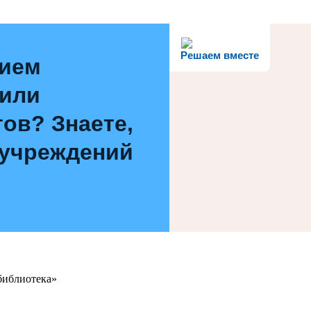
Решаем вместе
нием
 или
ов? Знаете,
 учреждений
библиотека»