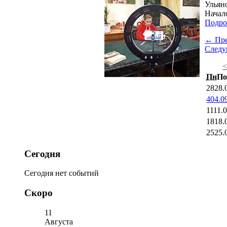
Ульяно
Начало
Подро
← Пр
След
Пн
По
28
28.
4
04.0
11
11.
18
18.
25
25.
Сегодня
Сегодня нет событий
Скоро
11
Августа