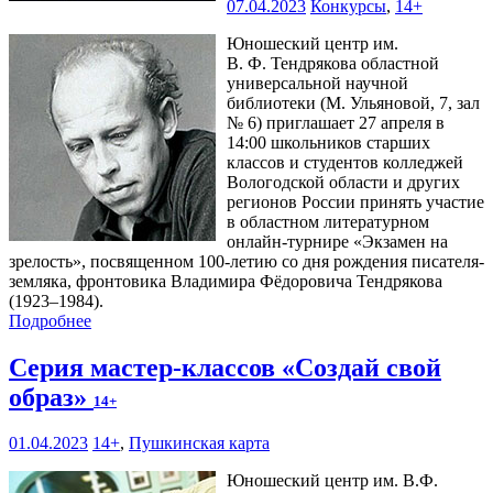
07.04.2023
Конкурсы
,
14+
Юношеский центр им.
В. Ф. Тендрякова областной
универсальной научной
библиотеки (М. Ульяновой, 7, зал
№ 6) приглашает 27 апреля в
14:00 школьников старших
классов и студентов колледжей
Вологодской области и других
регионов России принять участие
в областном литературном
онлайн-турнире «Экзамен на
зрелость», посвященном 100-летию со дня рождения писателя-
земляка, фронтовика Владимира Фёдоровича Тендрякова
(1923–1984).
Подробнее
Серия мастер-классов «Создай свой
образ»
14+
01.04.2023
14+
,
Пушкинская карта
Юношеский центр им. В.Ф.