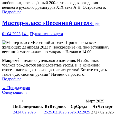
любовь…», посвящённый 200-летию со дня рождения
великого русского драматурга XIX века А.Н. Островского.
Подробнее
Мастер-класс «Весенний ангел»
14+
01.04.2023
14+
,
Пушкинская карта
Приглашаем всех
желающих 23 апреля 2023 г. (воскресенье) на по-настоящему
весенний мастер-класс по макраме. Начало в 14.00.
Макраме́
– техника узелкового плетения. Из обычных
узелков рождаются замысловатые узоры, и, в конечном
итоге – настоящее произведение искусства! Хотите создать
такое чудо своими руками? Начнем с простого!
Подробнее
← Предыдущая
Следующая →
<
Март 2025
Пн
Понедельник
Вт
Вторник
Ср
Среда
Чт
Четверг
24
24.02.2025
25
25.02.2025
26
26.02.2025
27
27.02.2025