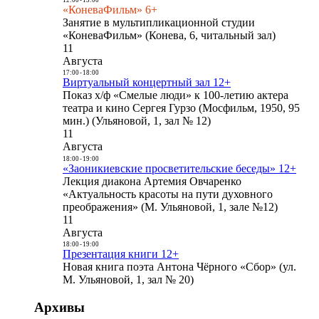
«КоневаФильм» 6+
Занятие в мультипликационной студии
«КоневаФильм» (Конева, 6, читальный зал)
11
Августа
17:00
-
18:00
Виртуальный концертный зал 12+
Показ х/ф «Смелые люди» к 100-летию актера
театра и кино Сергея Гурзо (Мосфильм, 1950, 95
мин.) (Ульяновой, 1, зал № 12)
11
Августа
18:00
-
19:00
«Заоникиевские просветительские беседы» 12+
Лекция диакона Артемия Овчаренко
«Актуальность красоты на пути духовного
преображения» (М. Ульяновой, 1, зале №12)
11
Августа
18:00
-
19:00
Презентация книги 12+
Новая книга поэта Антона Чёрного «Сбор» (ул.
М. Ульяновой, 1, зал № 20)
Архивы