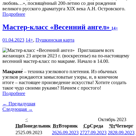
любовь…», посвящённый 200-летию со дня рождения
великого русского драматурга XIX века А.Н. Островского.
Подробнее
Мастер-класс «Весенний ангел»
14+
01.04.2023
14+
,
Пушкинская карта
Приглашаем всех
желающих 23 апреля 2023 г. (воскресенье) на по-настоящему
весенний мастер-класс по макраме. Начало в 14.00.
Макраме́
– техника узелкового плетения. Из обычных
узелков рождаются замысловатые узоры, и, в конечном
итоге – настоящее произведение искусства! Хотите создать
такое чудо своими руками? Начнем с простого!
Подробнее
← Предыдущая
Следующая →
<
Октябрь 2023
Пн
Понедельник
Вт
Вторник
Ср
Среда
Чт
Четверг
25
25.09.2023
26
26.09.2023
27
27.09.2023
28
28.09.2023