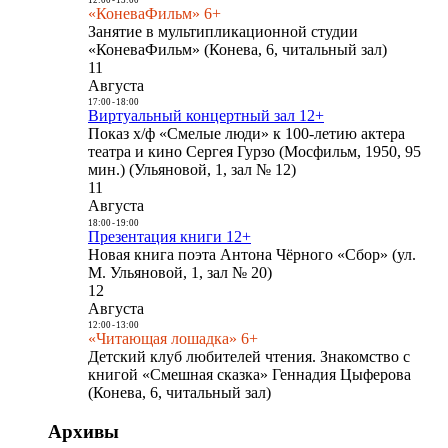
«КоневаФильм» 6+
Занятие в мультипликационной студии
«КоневаФильм» (Конева, 6, читальный зал)
11
Августа
17:00
-
18:00
Виртуальный концертный зал 12+
Показ х/ф «Смелые люди» к 100-летию актера
театра и кино Сергея Гурзо (Мосфильм, 1950, 95
мин.) (Ульяновой, 1, зал № 12)
11
Августа
18:00
-
19:00
Презентация книги 12+
Новая книга поэта Антона Чёрного «Сбор» (ул.
М. Ульяновой, 1, зал № 20)
12
Августа
12:00
-
13:00
«Читающая лошадка» 6+
Детский клуб любителей чтения. Знакомство с
книгой «Смешная сказка» Геннадия Цыферова
(Конева, 6, читальный зал)
Архивы