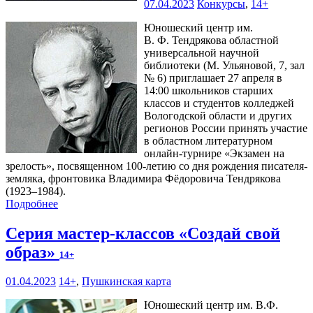
07.04.2023
Конкурсы
,
14+
Юношеский центр им.
В. Ф. Тендрякова областной
универсальной научной
библиотеки (М. Ульяновой, 7, зал
№ 6) приглашает 27 апреля в
14:00 школьников старших
классов и студентов колледжей
Вологодской области и других
регионов России принять участие
в областном литературном
онлайн-турнире «Экзамен на
зрелость», посвященном 100-летию со дня рождения писателя-
земляка, фронтовика Владимира Фёдоровича Тендрякова
(1923–1984).
Подробнее
Серия мастер-классов «Создай свой
образ»
14+
01.04.2023
14+
,
Пушкинская карта
Юношеский центр им. В.Ф.