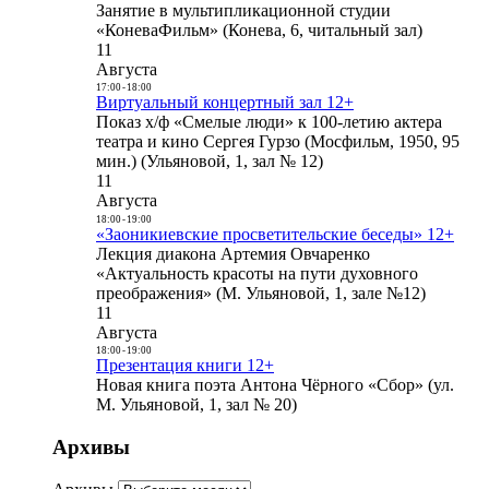
Занятие в мультипликационной студии
«КоневаФильм» (Конева, 6, читальный зал)
11
Августа
17:00
-
18:00
Виртуальный концертный зал 12+
Показ х/ф «Смелые люди» к 100-летию актера
театра и кино Сергея Гурзо (Мосфильм, 1950, 95
мин.) (Ульяновой, 1, зал № 12)
11
Августа
18:00
-
19:00
«Заоникиевские просветительские беседы» 12+
Лекция диакона Артемия Овчаренко
«Актуальность красоты на пути духовного
преображения» (М. Ульяновой, 1, зале №12)
11
Августа
18:00
-
19:00
Презентация книги 12+
Новая книга поэта Антона Чёрного «Сбор» (ул.
М. Ульяновой, 1, зал № 20)
Архивы