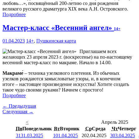
любовь…», посвящённый 200-летию со дня рождения
великого русского драматурга XIX века А.Н. Островского.
Подробнее
Мастер-класс «Весенний ангел»
14+
01.04.2023
14+
,
Пушкинская карта
Приглашаем всех
желающих 23 апреля 2023 г. (воскресенье) на по-настоящему
весенний мастер-класс по макраме. Начало в 14.00.
Макраме́
– техника узелкового плетения. Из обычных
узелков рождаются замысловатые узоры, и, в конечном
итоге – настоящее произведение искусства! Хотите создать
такое чудо своими руками? Начнем с простого!
Подробнее
← Предыдущая
Следующая →
<
Апрель 2025
Пн
Понедельник
Вт
Вторник
Ср
Среда
Чт
Четверг
31
31.03.2025
1
01.04.2025
2
02.04.2025
3
03.04.2025