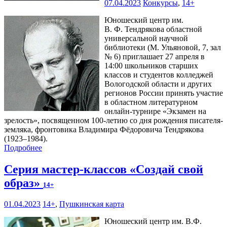
07.04.2023
Конкурсы
,
14+
Юношеский центр им.
В. Ф. Тендрякова областной
универсальной научной
библиотеки (М. Ульяновой, 7, зал
№ 6) приглашает 27 апреля в
14:00 школьников старших
классов и студентов колледжей
Вологодской области и других
регионов России принять участие
в областном литературном
онлайн-турнире «Экзамен на
зрелость», посвященном 100-летию со дня рождения писателя-
земляка, фронтовика Владимира Фёдоровича Тендрякова
(1923–1984).
Подробнее
Серия мастер-классов «Создай свой
образ»
14+
01.04.2023
14+
,
Пушкинская карта
Юношеский центр им. В.Ф.