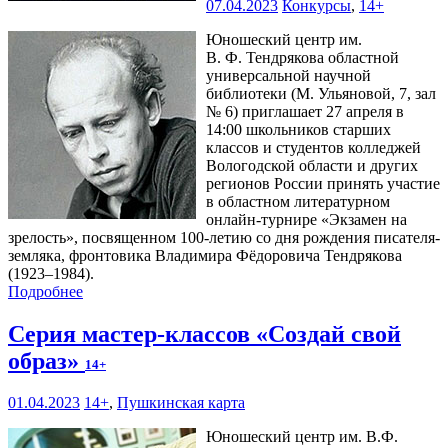
07.04.2023
Конкурсы
,
14+
Юношеский центр им.
В. Ф. Тендрякова областной
универсальной научной
библиотеки (М. Ульяновой, 7, зал
№ 6) приглашает 27 апреля в
14:00 школьников старших
классов и студентов колледжей
Вологодской области и других
регионов России принять участие
в областном литературном
онлайн-турнире «Экзамен на
зрелость», посвященном 100-летию со дня рождения писателя-
земляка, фронтовика Владимира Фёдоровича Тендрякова
(1923–1984).
Подробнее
Серия мастер-классов «Создай свой
образ»
14+
01.04.2023
14+
,
Пушкинская карта
Юношеский центр им. В.Ф.