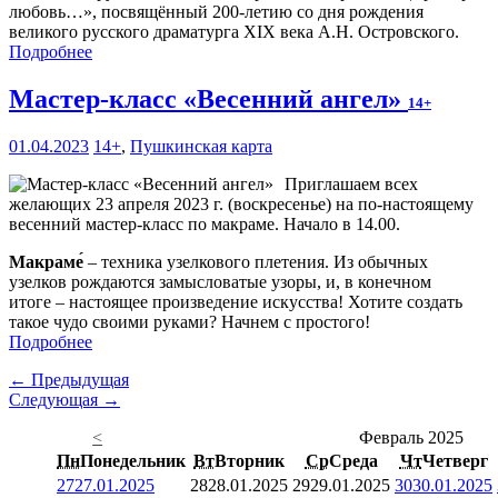
любовь…», посвящённый 200-летию со дня рождения
великого русского драматурга XIX века А.Н. Островского.
Подробнее
Мастер-класс «Весенний ангел»
14+
01.04.2023
14+
,
Пушкинская карта
Приглашаем всех
желающих 23 апреля 2023 г. (воскресенье) на по-настоящему
весенний мастер-класс по макраме. Начало в 14.00.
Макраме́
– техника узелкового плетения. Из обычных
узелков рождаются замысловатые узоры, и, в конечном
итоге – настоящее произведение искусства! Хотите создать
такое чудо своими руками? Начнем с простого!
Подробнее
← Предыдущая
Следующая →
<
Февраль 2025
Пн
Понедельник
Вт
Вторник
Ср
Среда
Чт
Четверг
27
27.01.2025
28
28.01.2025
29
29.01.2025
30
30.01.2025