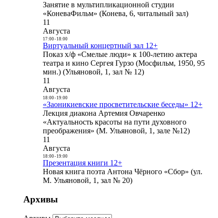
Занятие в мультипликационной студии
«КоневаФильм» (Конева, 6, читальный зал)
11
Августа
17:00
-
18:00
Виртуальный концертный зал 12+
Показ х/ф «Смелые люди» к 100-летию актера
театра и кино Сергея Гурзо (Мосфильм, 1950, 95
мин.) (Ульяновой, 1, зал № 12)
11
Августа
18:00
-
19:00
«Заоникиевские просветительские беседы» 12+
Лекция диакона Артемия Овчаренко
«Актуальность красоты на пути духовного
преображения» (М. Ульяновой, 1, зале №12)
11
Августа
18:00
-
19:00
Презентация книги 12+
Новая книга поэта Антона Чёрного «Сбор» (ул.
М. Ульяновой, 1, зал № 20)
Архивы