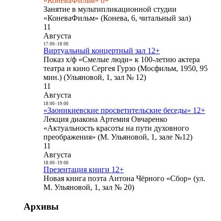
«КоневаФильм» 6+
Занятие в мультипликационной студии
«КоневаФильм» (Конева, 6, читальный зал)
11
Августа
17:00
-
18:00
Виртуальный концертный зал 12+
Показ х/ф «Смелые люди» к 100-летию актера
театра и кино Сергея Гурзо (Мосфильм, 1950, 95
мин.) (Ульяновой, 1, зал № 12)
11
Августа
18:00
-
19:00
«Заоникиевские просветительские беседы» 12+
Лекция диакона Артемия Овчаренко
«Актуальность красоты на пути духовного
преображения» (М. Ульяновой, 1, зале №12)
11
Августа
18:00
-
19:00
Презентация книги 12+
Новая книга поэта Антона Чёрного «Сбор» (ул.
М. Ульяновой, 1, зал № 20)
Архивы