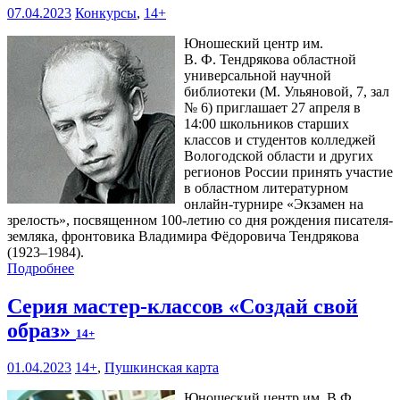
07.04.2023
Конкурсы
,
14+
Юношеский центр им.
В. Ф. Тендрякова областной
универсальной научной
библиотеки (М. Ульяновой, 7, зал
№ 6) приглашает 27 апреля в
14:00 школьников старших
классов и студентов колледжей
Вологодской области и других
регионов России принять участие
в областном литературном
онлайн-турнире «Экзамен на
зрелость», посвященном 100-летию со дня рождения писателя-
земляка, фронтовика Владимира Фёдоровича Тендрякова
(1923–1984).
Подробнее
Серия мастер-классов «Создай свой
образ»
14+
01.04.2023
14+
,
Пушкинская карта
Юношеский центр им. В.Ф.