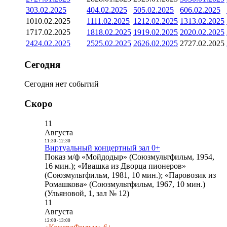
3
03.02.2025
4
04.02.2025
5
05.02.2025
6
06.02.2025
10
10.02.2025
11
11.02.2025
12
12.02.2025
13
13.02.2025
17
17.02.2025
18
18.02.2025
19
19.02.2025
20
20.02.2025
24
24.02.2025
25
25.02.2025
26
26.02.2025
27
27.02.2025
Сегодня
Сегодня нет событий
Скоро
11
Августа
11:30
-
12:30
Виртуальный концертный зал 0+
Показ м/ф «Мойдодыр» (Союзмультфильм, 1954,
16 мин.); «Ивашка из Дворца пионеров»
(Союзмультфильм, 1981, 10 мин.); «Паровозик из
Ромашкова» (Союзмультфильм, 1967, 10 мин.)
(Ульяновой, 1, зал № 12)
11
Августа
12:00
-
13:00