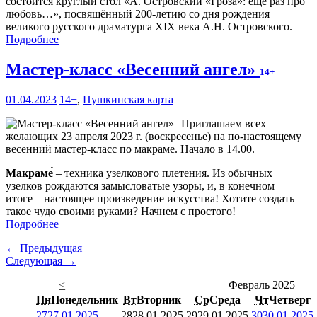
состоится круглый стол «А. Островский «Гроза»: ещё раз про
любовь…», посвящённый 200-летию со дня рождения
великого русского драматурга XIX века А.Н. Островского.
Подробнее
Мастер-класс «Весенний ангел»
14+
01.04.2023
14+
,
Пушкинская карта
Приглашаем всех
желающих 23 апреля 2023 г. (воскресенье) на по-настоящему
весенний мастер-класс по макраме. Начало в 14.00.
Макраме́
– техника узелкового плетения. Из обычных
узелков рождаются замысловатые узоры, и, в конечном
итоге – настоящее произведение искусства! Хотите создать
такое чудо своими руками? Начнем с простого!
Подробнее
← Предыдущая
Следующая →
<
Февраль 2025
Пн
Понедельник
Вт
Вторник
Ср
Среда
Чт
Четверг
27
27.01.2025
28
28.01.2025
29
29.01.2025
30
30.01.2025