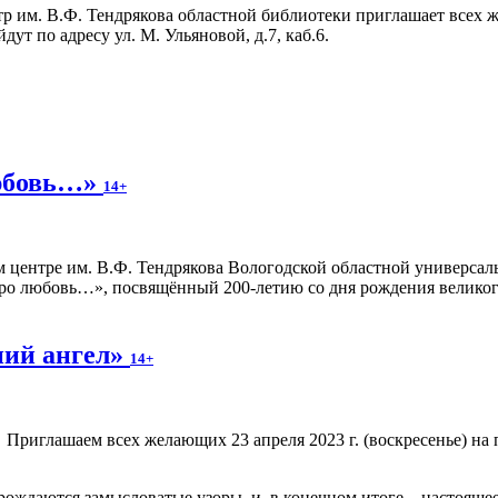
 им. В.Ф. Тендрякова областной библиотеки приглашает всех ж
ут по адресу ул. М. Ульяновой, д.7, каб.6.
любовь…»
14+
центре им. В.Ф. Тендрякова Вологодской областной универсаль
про любовь…», посвящённый 200-летию со дня рождения великого
ний ангел»
14+
Приглашаем всех желающих 23 апреля 2023 г. (воскресенье) на 
рождаются замысловатые узоры, и, в конечном итоге – настоящее