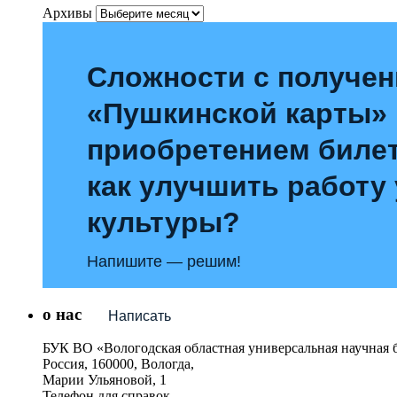
Архивы
Сложности с получе
«Пушкинской карты»
приобретением билет
как улучшить работу
культуры?
Напишите — решим!
о нас
Написать
БУК ВО «Вологодская областная универсальная научная 
Россия, 160000, Вологда,
Марии Ульяновой, 1
Телефон для справок –