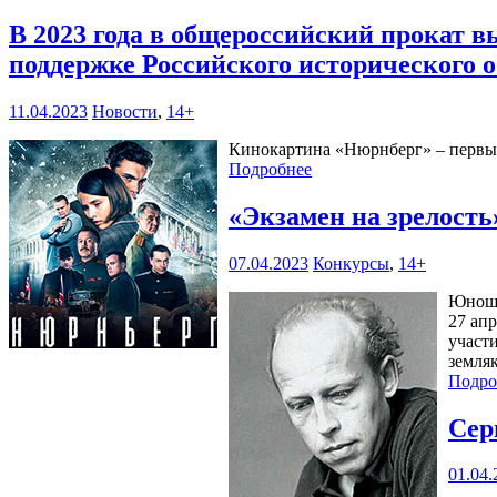
В 2023 года в общероссийский прокат 
поддержке Российского исторического 
11.04.2023
Новости
,
14+
Кинокартина «Нюрнберг» – первый
Подробнее
«Экзамен на зрелост
07.04.2023
Конкурсы
,
14+
Юноше
27 ап
участ
земля
Подро
Сер
01.04.