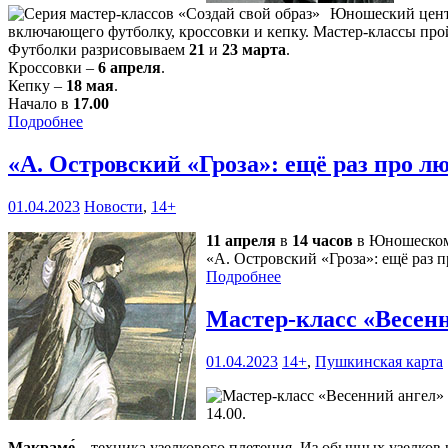
Юношеский центр
включающего футболку, кроссовки и кепку. Мастер-классы пройд
Футболки разрисовываем
21
и
23 марта
.
Кроссовки –
6 апреля
.
Кепку –
18 мая
.
Начало в
17.00
Подробнее
«А. Островский «Гроза»: ещё раз про 
01.04.2023
Новости
,
14+
11 апреля
в
14 часов
в Юношеском 
«А. Островский «Гроза»: ещё раз 
Подробнее
Мастер-класс «Весен
01.04.2023
14+
,
Пушкинская карта
14.00.
Макраме́
– техника узелкового плетения. Из обычных узелков 