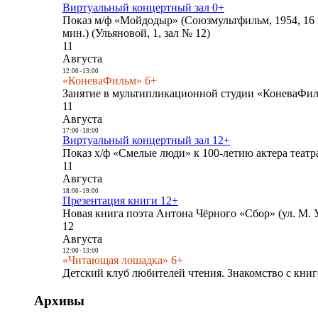
Виртуальный концертный зал 0+
Показ м/ф «Мойдодыр» (Союзмультфильм, 1954, 16 
мин.) (Ульяновой, 1, зал № 12)
11
Августа
12:00
-
13:00
«КоневаФильм» 6+
Занятие в мультипликационной студии «КоневаФиль
11
Августа
17:00
-
18:00
Виртуальный концертный зал 12+
Показ х/ф «Смелые люди» к 100-летию актера театра
11
Августа
18:00
-
19:00
Презентация книги 12+
Новая книга поэта Антона Чёрного «Сбор» (ул. М. У
12
Августа
12:00
-
13:00
«Читающая лошадка» 6+
Детский клуб любителей чтения. Знакомство с книг
Архивы