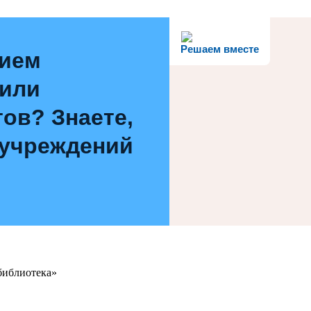
Решаем вместе
нием
 или
ов? Знаете,
 учреждений
библиотека»