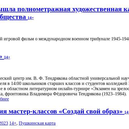
вышла полнометражная художественная к
общества
14+
 игровой фильм о международном военном трибунале 1945-1946
ь»
14+
ский центр им. В. Ф. Тендрякова областной универсальной науч
реля в 14:00 школьников старших классов и студентов колледжей
ие в областном литературном онлайн-турнире «Экзамен на зрело
ка, фронтовика Владимира Фёдоровича Тендрякова (1923–1984).
бнее
ия мастер-классов «Создай свой образ»
14
2023
14+
,
Пушкинская карта