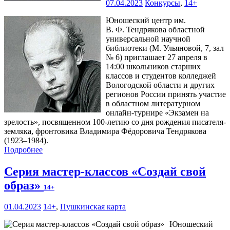
07.04.2023
Конкурсы
,
14+
Юношеский центр им.
В. Ф. Тендрякова областной
универсальной научной
библиотеки (М. Ульяновой, 7, зал
№ 6) приглашает 27 апреля в
14:00 школьников старших
классов и студентов колледжей
Вологодской области и других
регионов России принять участие
в областном литературном
онлайн-турнире «Экзамен на
зрелость», посвященном 100-летию со дня рождения писателя-
земляка, фронтовика Владимира Фёдоровича Тендрякова
(1923–1984).
Подробнее
Серия мастер-классов «Создай свой
образ»
14+
01.04.2023
14+
,
Пушкинская карта
Юношеский