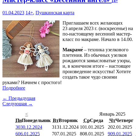
14+
01.04.2023
14+
,
Пушкинская карта
Приглашаем всех желающих
23 апреля 2023 г. (воскресенье) на
по-настоящему весенний мастер-
класс по макраме. Начало в 14.00.
Макраме́
– техника узелкового
плетения. Из обычных узелков
рождаются замысловатые узоры,
и, в конечном итоге – настоящее
произведение искусства! Хотите
создать такое чудо своими
руками? Начнем с простого!
Подробнее
← Предыдущая
Следующая →
<
Январь 2025
Пн
Понедельник
Вт
Вторник
Ср
Среда
Чт
Четверг
30
30.12.2024
31
31.12.2024
1
01.01.2025
2
02.01.2025
6
06.01.2025
7
07.01.2025
8
08.01.2025
9
09.01.2025