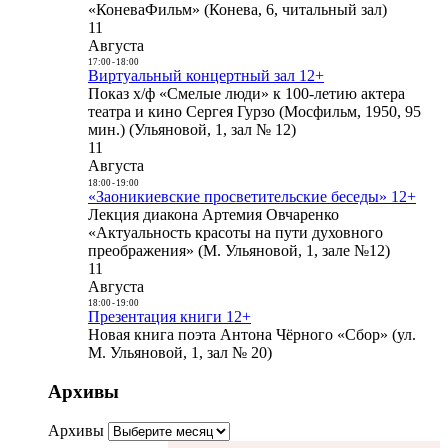
«КоневаФильм» (Конева, 6, читальный зал)
11
Августа
17:00
-
18:00
Виртуальный концертный зал 12+
Показ х/ф «Смелые люди» к 100-летию актера
театра и кино Сергея Гурзо (Мосфильм, 1950, 95
мин.) (Ульяновой, 1, зал № 12)
11
Августа
18:00
-
19:00
«Заоникиевские просветительские беседы» 12+
Лекция диакона Артемия Овчаренко
«Актуальность красоты на пути духовного
преображения» (М. Ульяновой, 1, зале №12)
11
Августа
18:00
-
19:00
Презентация книги 12+
Новая книга поэта Антона Чёрного «Сбор» (ул.
М. Ульяновой, 1, зал № 20)
Архивы
Архивы