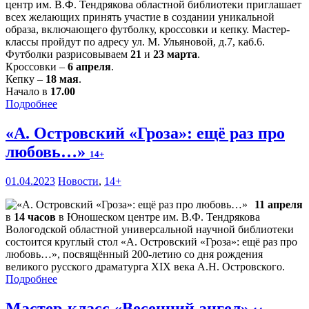
центр им. В.Ф. Тендрякова областной библиотеки приглашает
всех желающих принять участие в создании уникальной
образа, включающего футболку, кроссовки и кепку. Мастер-
классы пройдут по адресу ул. М. Ульяновой, д.7, каб.6.
Футболки разрисовываем
21
и
23 марта
.
Кроссовки –
6 апреля
.
Кепку –
18 мая
.
Начало в
17.00
Подробнее
«А. Островский «Гроза»: ещё раз про
любовь…»
14+
01.04.2023
Новости
,
14+
11 апреля
в
14 часов
в Юношеском центре им. В.Ф. Тендрякова
Вологодской областной универсальной научной библиотеки
состоится круглый стол «А. Островский «Гроза»: ещё раз про
любовь…», посвящённый 200-летию со дня рождения
великого русского драматурга XIX века А.Н. Островского.
Подробнее
Мастер-класс «Весенний ангел»