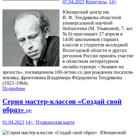
07.04.2023
Конкурсы
,
14+
Юношеский центр им.
В. Ф. Тендрякова областной
универсальной научной
библиотеки (М. Ульяновой, 7, зал
№ 6) приглашает 27 апреля в
14:00 школьников старших
классов и студентов колледжей
Вологодской области и других
регионов России принять участие
в областном литературном
онлайн-турнире «Экзамен на
зрелость», посвященном 100-летию со дня рождения писателя-
земляка, фронтовика Владимира Фёдоровича Тендрякова
(1923–1984).
Подробнее
Серия мастер-классов «Создай свой
образ»
14+
01.04.2023
14+
,
Пушкинская карта
Юношеский