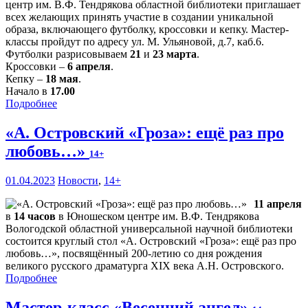
центр им. В.Ф. Тендрякова областной библиотеки приглашает
всех желающих принять участие в создании уникальной
образа, включающего футболку, кроссовки и кепку. Мастер-
классы пройдут по адресу ул. М. Ульяновой, д.7, каб.6.
Футболки разрисовываем
21
и
23 марта
.
Кроссовки –
6 апреля
.
Кепку –
18 мая
.
Начало в
17.00
Подробнее
«А. Островский «Гроза»: ещё раз про
любовь…»
14+
01.04.2023
Новости
,
14+
11 апреля
в
14 часов
в Юношеском центре им. В.Ф. Тендрякова
Вологодской областной универсальной научной библиотеки
состоится круглый стол «А. Островский «Гроза»: ещё раз про
любовь…», посвящённый 200-летию со дня рождения
великого русского драматурга XIX века А.Н. Островского.
Подробнее
Мастер-класс «Весенний ангел»