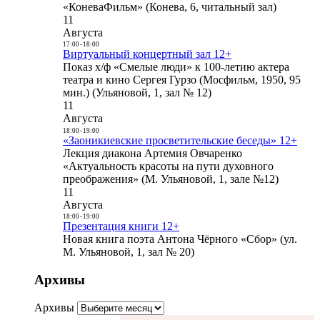
«КоневаФильм» (Конева, 6, читальный зал)
11
Августа
17:00
-
18:00
Виртуальный концертный зал 12+
Показ х/ф «Смелые люди» к 100-летию актера
театра и кино Сергея Гурзо (Мосфильм, 1950, 95
мин.) (Ульяновой, 1, зал № 12)
11
Августа
18:00
-
19:00
«Заоникиевские просветительские беседы» 12+
Лекция диакона Артемия Овчаренко
«Актуальность красоты на пути духовного
преображения» (М. Ульяновой, 1, зале №12)
11
Августа
18:00
-
19:00
Презентация книги 12+
Новая книга поэта Антона Чёрного «Сбор» (ул.
М. Ульяновой, 1, зал № 20)
Архивы
Архивы