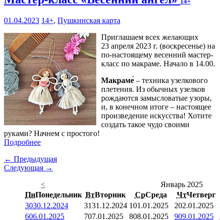
14+
01.04.2023
14+
,
Пушкинская карта
Приглашаем всех желающих
23 апреля 2023 г. (воскресенье) на
по-настоящему весенний мастер-
класс по макраме. Начало в 14.00.
Макраме́
– техника узелкового
плетения. Из обычных узелков
рождаются замысловатые узоры,
и, в конечном итоге – настоящее
произведение искусства! Хотите
создать такое чудо своими
руками? Начнем с простого!
Подробнее
← Предыдущая
Следующая →
<
Январь 2025
Пн
Понедельник
Вт
Вторник
Ср
Среда
Чт
Четверг
30
30.12.2024
31
31.12.2024
1
01.01.2025
2
02.01.2025
6
06.01.2025
7
07.01.2025
8
08.01.2025
9
09.01.2025