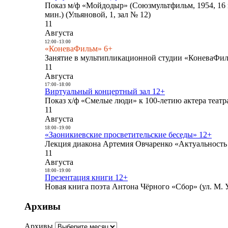
Показ м/ф «Мойдодыр» (Союзмультфильм, 1954, 16 
мин.) (Ульяновой, 1, зал № 12)
11
Августа
12:00
-
13:00
«КоневаФильм» 6+
Занятие в мультипликационной студии «КоневаФиль
11
Августа
17:00
-
18:00
Виртуальный концертный зал 12+
Показ х/ф «Смелые люди» к 100-летию актера театра
11
Августа
18:00
-
19:00
«Заоникиевские просветительские беседы» 12+
Лекция диакона Артемия Овчаренко «Актуальность 
11
Августа
18:00
-
19:00
Презентация книги 12+
Новая книга поэта Антона Чёрного «Сбор» (ул. М. У
Архивы
Архивы