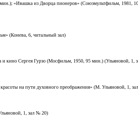
мин.); «Ивашка из Дворца пионеров» (Союзмультфильм, 1981, 10
м» (Конева, 6, читальный зал)
 и кино Сергея Гурзо (Мосфильм, 1950, 95 мин.) (Ульяновой, 1, 
красоты на пути духовного преображения» (М. Ульяновой, 1, за
льяновой, 1, зал № 20)