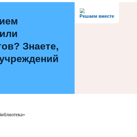
Решаем вместе
нием
 или
ов? Знаете,
 учреждений
библиотека»