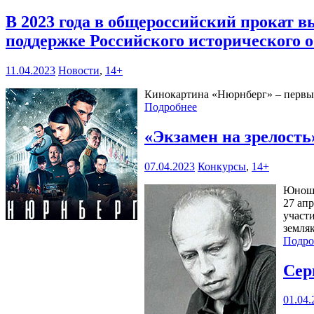
В 2023 года в общероссийский прокат 
поддержке Российского исторического 
11.04.2023
Новости
,
14+
Кинокартина «Нюрнберг» – первый
Подробнее
«Экзамен на зрелост
07.04.2023
Конкурсы
,
14+
Юноше
27 ап
участ
земля
Подро
Сер
01.04.