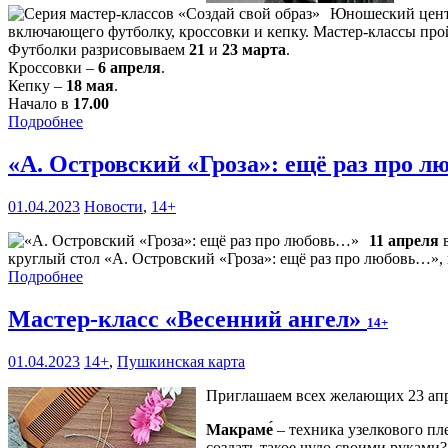
Юношеский центр
включающего футболку, кроссовки и кепку. Мастер-классы пройд
Футболки разрисовываем
21
и
23 марта
.
Кроссовки –
6 апреля
.
Кепку –
18 мая
.
Начало в
17.00
Подробнее
«А. Островский «Гроза»: ещё раз про 
01.04.2023
Новости
,
14+
11 апреля
круглый стол «А. Островский «Гроза»: ещё раз про любовь…»,
Подробнее
Мастер-класс «Весенний ангел»
14+
01.04.2023
14+
,
Пушкинская карта
Приглашаем всех желающих 23 апрел
Макраме́
– техника узелкового пл
создать такое чудо своими руками?