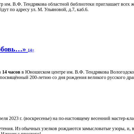
 им. В.Ф. Тендрякова областной библиотеки приглашает всех ж
ут по адресу ул. М. Ульяновой, д.7, каб.6.
любовь…»
14+
в
14 часов
в Юношеском центре им. В.Ф. Тендрякова Вологодско
 посвящённый 200-летию со дня рождения великого русского дра
я 2023 г. (воскресенье) на по-настоящему весенний мастер-клас
етения. Из обычных узелков рождаются замысловатые узоры, и, в
 Начнем с простого!