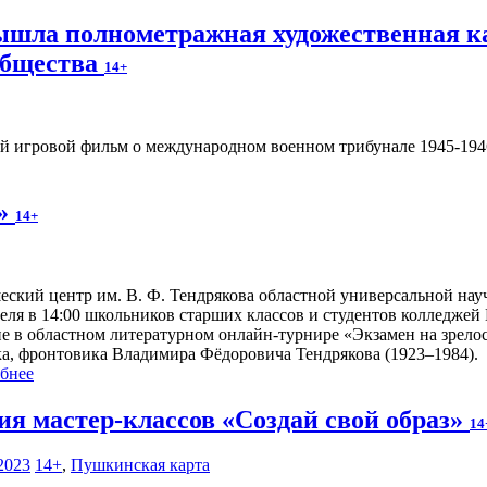
вышла полнометражная художественная к
общества
14+
 игровой фильм о международном военном трибунале 1945-1946
ь»
14+
ский центр им. В. Ф. Тендрякова областной универсальной науч
реля в 14:00 школьников старших классов и студентов колледжей
ие в областном литературном онлайн-турнире «Экзамен на зрело
ка, фронтовика Владимира Фёдоровича Тендрякова (1923–1984).
бнее
ия мастер-классов «Создай свой образ»
14
2023
14+
,
Пушкинская карта