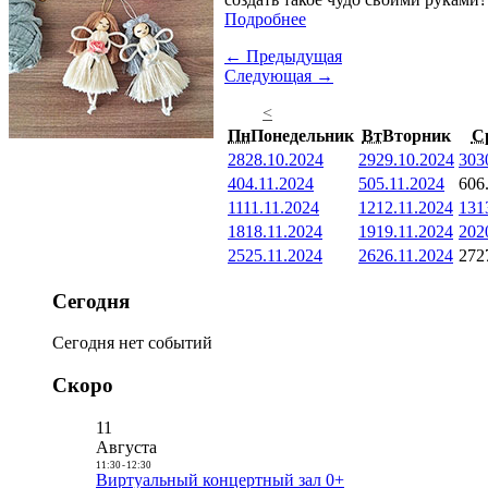
Подробнее
← Предыдущая
Следующая →
<
Пн
Понедельник
Вт
Вторник
С
28
28.10.2024
29
29.10.2024
30
3
4
04.11.2024
5
05.11.2024
6
06
11
11.11.2024
12
12.11.2024
13
1
18
18.11.2024
19
19.11.2024
20
2
25
25.11.2024
26
26.11.2024
27
2
Сегодня
Сегодня нет событий
Скоро
11
Августа
11:30
-
12:30
Виртуальный концертный зал 0+