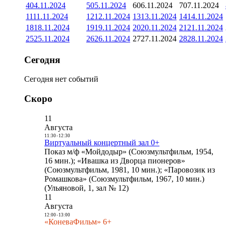
4
04.11.2024
5
05.11.2024
6
06.11.2024
7
07.11.2024
11
11.11.2024
12
12.11.2024
13
13.11.2024
14
14.11.2024
18
18.11.2024
19
19.11.2024
20
20.11.2024
21
21.11.2024
25
25.11.2024
26
26.11.2024
27
27.11.2024
28
28.11.2024
Сегодня
Сегодня нет событий
Скоро
11
Августа
11:30
-
12:30
Виртуальный концертный зал 0+
Показ м/ф «Мойдодыр» (Союзмультфильм, 1954,
16 мин.); «Ивашка из Дворца пионеров»
(Союзмультфильм, 1981, 10 мин.); «Паровозик из
Ромашкова» (Союзмультфильм, 1967, 10 мин.)
(Ульяновой, 1, зал № 12)
11
Августа
12:00
-
13:00
«КоневаФильм» 6+