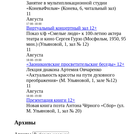
Занятие в мультипликационной студии
«КоневаФильм» (Конева, 6, читальный зал)
11
Августа
17:00
-
18:00
Виртуальный концертный зал 12+
Показ х/ф «Смелые люди» к 100-летию актера
театра и кино Сергея Гурзо (Мосфильм, 1950, 95
мин.) (Ульяновой, 1, зал № 12)
11
Августа
18:00
-
19:00
«Заоникиевские просветительские беседы» 12+
Лекция диакона Артемия Овчаренко
«Актуальность красоты на пути духовного
преображения» (М. Ульяновой, 1, зале №12)
11
Августа
18:00
-
19:00
Презентация книги 12+
Новая книга поэта Антона Чёрного «Сбор» (ул.
М. Ульяновой, 1, зал № 20)
Архивы