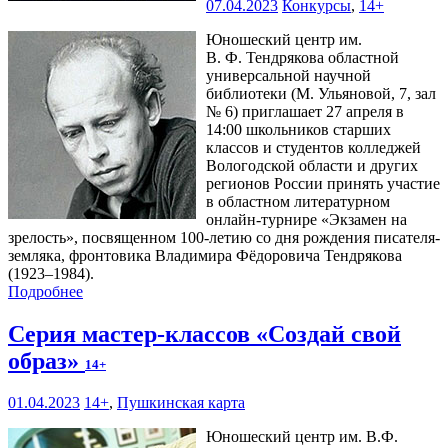
07.04.2023
Конкурсы
,
14+
Юношеский центр им.
В. Ф. Тендрякова областной
универсальной научной
библиотеки (М. Ульяновой, 7, зал
№ 6) приглашает 27 апреля в
14:00 школьников старших
классов и студентов колледжей
Вологодской области и других
регионов России принять участие
в областном литературном
онлайн-турнире «Экзамен на
зрелость», посвященном 100-летию со дня рождения писателя-
земляка, фронтовика Владимира Фёдоровича Тендрякова
(1923–1984).
Подробнее
Серия мастер-классов «Создай свой
образ»
14+
01.04.2023
14+
,
Пушкинская карта
Юношеский центр им. В.Ф.