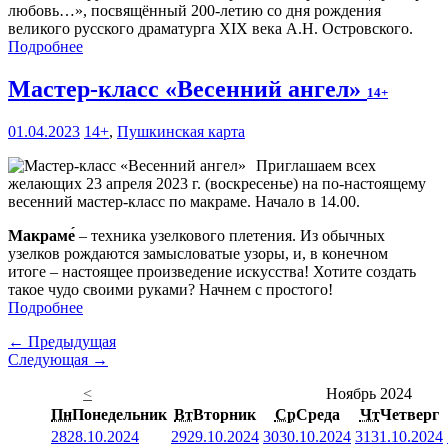
любовь…», посвящённый 200-летию со дня рождения
великого русского драматурга XIX века А.Н. Островского.
Подробнее
Мастер-класс «Весенний ангел»
14+
01.04.2023
14+
,
Пушкинская карта
Приглашаем всех
желающих 23 апреля 2023 г. (воскресенье) на по-настоящему
весенний мастер-класс по макраме. Начало в 14.00.
Макраме́
– техника узелкового плетения. Из обычных
узелков рождаются замысловатые узоры, и, в конечном
итоге – настоящее произведение искусства! Хотите создать
такое чудо своими руками? Начнем с простого!
Подробнее
← Предыдущая
Следующая →
<
Ноябрь 2024
Пн
Понедельник
Вт
Вторник
Ср
Среда
Чт
Четверг
28
28.10.2024
29
29.10.2024
30
30.10.2024
31
31.10.2024