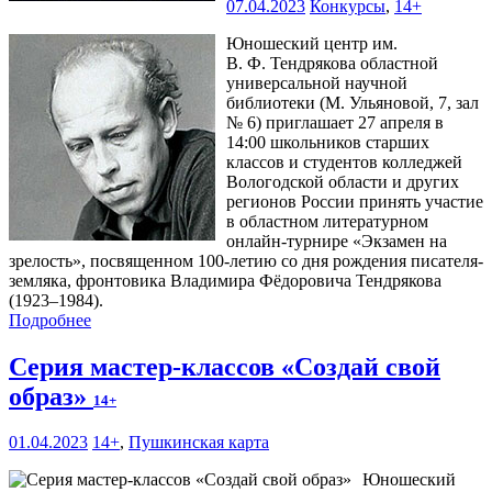
07.04.2023
Конкурсы
,
14+
Юношеский центр им.
В. Ф. Тендрякова областной
универсальной научной
библиотеки (М. Ульяновой, 7, зал
№ 6) приглашает 27 апреля в
14:00 школьников старших
классов и студентов колледжей
Вологодской области и других
регионов России принять участие
в областном литературном
онлайн-турнире «Экзамен на
зрелость», посвященном 100-летию со дня рождения писателя-
земляка, фронтовика Владимира Фёдоровича Тендрякова
(1923–1984).
Подробнее
Серия мастер-классов «Создай свой
образ»
14+
01.04.2023
14+
,
Пушкинская карта
Юношеский