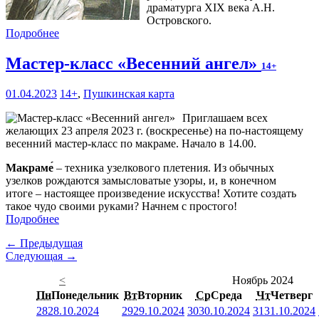
драматурга XIX века А.Н.
Островского.
Подробнее
Мастер-класс «Весенний ангел»
14+
01.04.2023
14+
,
Пушкинская карта
Приглашаем всех
желающих 23 апреля 2023 г. (воскресенье) на по-настоящему
весенний мастер-класс по макраме. Начало в 14.00.
Макраме́
– техника узелкового плетения. Из обычных
узелков рождаются замысловатые узоры, и, в конечном
итоге – настоящее произведение искусства! Хотите создать
такое чудо своими руками? Начнем с простого!
Подробнее
← Предыдущая
Следующая →
<
Ноябрь 2024
Пн
Понедельник
Вт
Вторник
Ср
Среда
Чт
Четверг
28
28.10.2024
29
29.10.2024
30
30.10.2024
31
31.10.2024