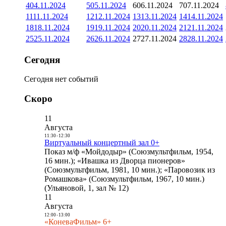
4
04.11.2024
5
05.11.2024
6
06.11.2024
7
07.11.2024
11
11.11.2024
12
12.11.2024
13
13.11.2024
14
14.11.2024
18
18.11.2024
19
19.11.2024
20
20.11.2024
21
21.11.2024
25
25.11.2024
26
26.11.2024
27
27.11.2024
28
28.11.2024
Сегодня
Сегодня нет событий
Скоро
11
Августа
11:30
-
12:30
Виртуальный концертный зал 0+
Показ м/ф «Мойдодыр» (Союзмультфильм, 1954,
16 мин.); «Ивашка из Дворца пионеров»
(Союзмультфильм, 1981, 10 мин.); «Паровозик из
Ромашкова» (Союзмультфильм, 1967, 10 мин.)
(Ульяновой, 1, зал № 12)
11
Августа
12:00
-
13:00
«КоневаФильм» 6+