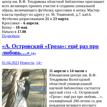
центр им. В.Ф. Тендрякова областной библиотеки приглашает
всех желающих принять участие в создании уникальной
образа, включающего футболку, кроссовки и кепку. Мастер-
классы пройдут по адресу ул. М. Ульяновой, д.7, каб.6.
Футболки разрисовываем
21
и
23 марта
.
Кроссовки –
6 апреля
.
Кепку –
18 мая
.
Начало в
17.00
Подробнее
«А. Островский «Гроза»: ещё раз про
любовь…»
14+
01.04.2023
Новости
,
14+
11 апреля
в
14 часов
в
Юношеском центре им. В.Ф.
Тендрякова Вологодской
областной универсальной
научной библиотеки состоится
круглый стол «А. Островский
«Гроза»: ещё раз про любовь…»,
посвящённый 200-летию со дня
рождения великого русского