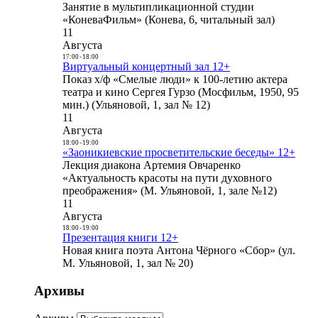
Занятие в мультипликационной студии
«КоневаФильм» (Конева, 6, читальный зал)
11
Августа
17:00
-
18:00
Виртуальный концертный зал 12+
Показ х/ф «Смелые люди» к 100-летию актера
театра и кино Сергея Гурзо (Мосфильм, 1950, 95
мин.) (Ульяновой, 1, зал № 12)
11
Августа
18:00
-
19:00
«Заоникиевские просветительские беседы» 12+
Лекция диакона Артемия Овчаренко
«Актуальность красоты на пути духовного
преображения» (М. Ульяновой, 1, зале №12)
11
Августа
18:00
-
19:00
Презентация книги 12+
Новая книга поэта Антона Чёрного «Сбор» (ул.
М. Ульяновой, 1, зал № 20)
Архивы