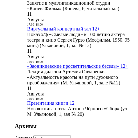
Занятие в мультипликационной студии
«КоневаФильм» (Конева, 6, читальный зал)
11
Августа
17:00
-
18:00
Виртуальный концертный зал 12+
Показ х/ф «Смелые люди» к 100-летию актера
театра и кино Сергея Гурзо (Мосфильм, 1950, 95
мин.) (Ульяновой, 1, зал № 12)
11
Августа
18:00
-
19:00
«Заоникиевские просветительские беседы» 12+
Лекция диакона Артемия Овчаренко
«Актуальность красоты на пути духовного
преображения» (М. Ульяновой, 1, зале №12)
11
Августа
18:00
-
19:00
Презентация книги 12+
Новая книга поэта Антона Чёрного «Сбор» (ул.
М. Ульяновой, 1, зал № 20)
Архивы