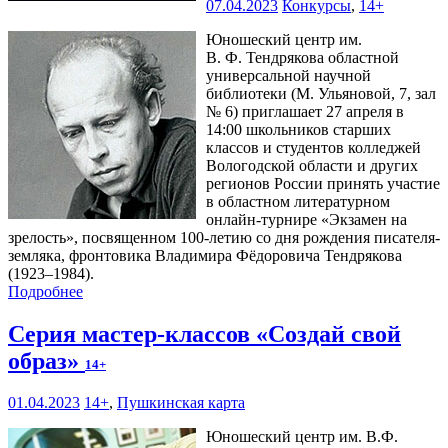
07.04.2023
Конкурсы
,
14+
Юношеский центр им.
В. Ф. Тендрякова областной
универсальной научной
библиотеки (М. Ульяновой, 7, зал
№ 6) приглашает 27 апреля в
14:00 школьников старших
классов и студентов колледжей
Вологодской области и других
регионов России принять участие
в областном литературном
онлайн-турнире «Экзамен на
зрелость», посвященном 100-летию со дня рождения писателя-
земляка, фронтовика Владимира Фёдоровича Тендрякова
(1923–1984).
Подробнее
Серия мастер-классов «Создай свой
образ»
14+
01.04.2023
14+
,
Пушкинская карта
Юношеский центр им. В.Ф.