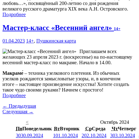
любовь…», посвящённый 200-летию со дня рождения
великого русского драматурга XIX века А.Н. Островского.
Подробнее
Мастер-класс «Весенний ангел»
14+
01.04.2023
14+
,
Пушкинская карта
Приглашаем всех
желающих 23 апреля 2023 г. (воскресенье) на по-настоящему
весенний мастер-класс по макраме. Начало в 14.00.
Макраме́
– техника узелкового плетения. Из обычных
узелков рождаются замысловатые узоры, и, в конечном
итоге – настоящее произведение искусства! Хотите создать
такое чудо своими руками? Начнем с простого!
Подробнее
← Предыдущая
Следующая →
<
Октябрь 2024
Пн
Понедельник
Вт
Вторник
Ср
Среда
Чт
Четверг
30
30.09.2024
1
01.10.2024
2
02.10.2024
3
03.10.2024