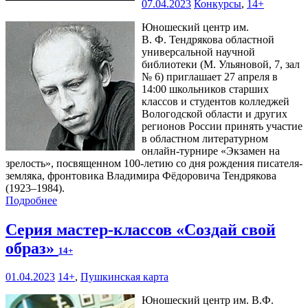
07.04.2023
Конкурсы
,
14+
Юношеский центр им.
В. Ф. Тендрякова областной
универсальной научной
библиотеки (М. Ульяновой, 7, зал
№ 6) приглашает 27 апреля в
14:00 школьников старших
классов и студентов колледжей
Вологодской области и других
регионов России принять участие
в областном литературном
онлайн-турнире «Экзамен на
зрелость», посвященном 100-летию со дня рождения писателя-
земляка, фронтовика Владимира Фёдоровича Тендрякова
(1923–1984).
Подробнее
Серия мастер-классов «Создай свой
образ»
14+
01.04.2023
14+
,
Пушкинская карта
Юношеский центр им. В.Ф.