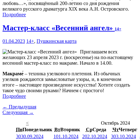
любовь…», посвящённый 200-летию со дня рождения
великого русского драматурга XIX века А.Н. Островского.
Подробнее
Мастер-класс «Весенний ангел»
14+
01.04.2023
14+
,
Пушкинская карта
Приглашаем всех
желающих 23 апреля 2023 г. (воскресенье) на по-настоящему
весенний мастер-класс по макраме. Начало в 14.00.
Макраме́
– техника узелкового плетения. Из обычных
узелков рождаются замысловатые узоры, и, в конечном
итоге – настоящее произведение искусства! Хотите создать
такое чудо своими руками? Начнем с простого!
Подробнее
← Предыдущая
Следующая →
<
Октябрь 2024
Пн
Понедельник
Вт
Вторник
Ср
Среда
Чт
Четверг
30
30.09.2024
1
01.10.2024
2
02.10.2024
3
03.10.2024