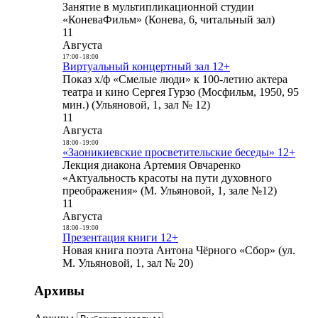
Занятие в мультипликационной студии
«КоневаФильм» (Конева, 6, читальный зал)
11
Августа
17:00
-
18:00
Виртуальный концертный зал 12+
Показ х/ф «Смелые люди» к 100-летию актера
театра и кино Сергея Гурзо (Мосфильм, 1950, 95
мин.) (Ульяновой, 1, зал № 12)
11
Августа
18:00
-
19:00
«Заоникиевские просветительские беседы» 12+
Лекция диакона Артемия Овчаренко
«Актуальность красоты на пути духовного
преображения» (М. Ульяновой, 1, зале №12)
11
Августа
18:00
-
19:00
Презентация книги 12+
Новая книга поэта Антона Чёрного «Сбор» (ул.
М. Ульяновой, 1, зал № 20)
Архивы