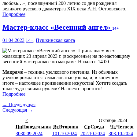
любовь…», посвящённый 200-летию со дня рождения
великого русского драматурга XIX века А.Н. Островского.
Подробнее
Мастер-класс «Весенний ангел»
14+
01.04.2023
14+
,
Пушкинская карта
Приглашаем всех
желающих 23 апреля 2023 г. (воскресенье) на по-настоящему
весенний мастер-класс по макраме. Начало в 14.00.
Макраме́
– техника узелкового плетения. Из обычных
узелков рождаются замысловатые узоры, и, в конечном
итоге – настоящее произведение искусства! Хотите создать
такое чудо своими руками? Начнем с простого!
Подробнее
← Предыдущая
Следующая →
<
Октябрь 2024
Пн
Понедельник
Вт
Вторник
Ср
Среда
Чт
Четверг
30
30.09.2024
1
01.10.2024
2
02.10.2024
3
03.10.2024