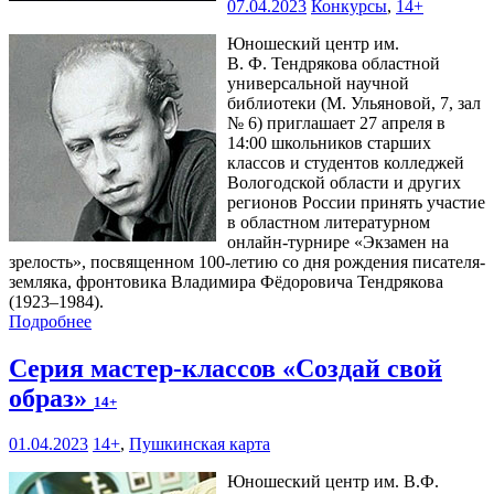
07.04.2023
Конкурсы
,
14+
Юношеский центр им.
В. Ф. Тендрякова областной
универсальной научной
библиотеки (М. Ульяновой, 7, зал
№ 6) приглашает 27 апреля в
14:00 школьников старших
классов и студентов колледжей
Вологодской области и других
регионов России принять участие
в областном литературном
онлайн-турнире «Экзамен на
зрелость», посвященном 100-летию со дня рождения писателя-
земляка, фронтовика Владимира Фёдоровича Тендрякова
(1923–1984).
Подробнее
Серия мастер-классов «Создай свой
образ»
14+
01.04.2023
14+
,
Пушкинская карта
Юношеский центр им. В.Ф.