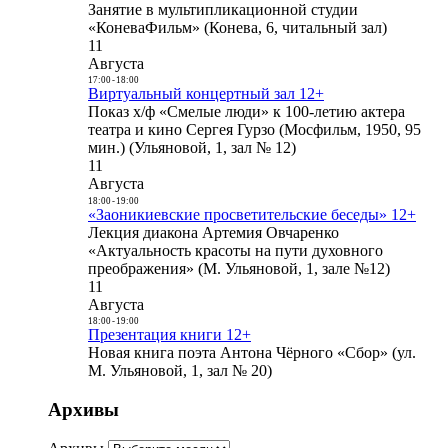
Занятие в мультипликационной студии
«КоневаФильм» (Конева, 6, читальный зал)
11
Августа
17:00
-
18:00
Виртуальный концертный зал 12+
Показ х/ф «Смелые люди» к 100-летию актера
театра и кино Сергея Гурзо (Мосфильм, 1950, 95
мин.) (Ульяновой, 1, зал № 12)
11
Августа
18:00
-
19:00
«Заоникиевские просветительские беседы» 12+
Лекция диакона Артемия Овчаренко
«Актуальность красоты на пути духовного
преображения» (М. Ульяновой, 1, зале №12)
11
Августа
18:00
-
19:00
Презентация книги 12+
Новая книга поэта Антона Чёрного «Сбор» (ул.
М. Ульяновой, 1, зал № 20)
Архивы