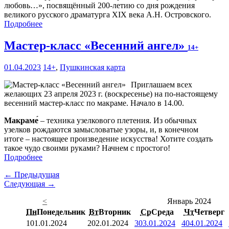
любовь…», посвящённый 200-летию со дня рождения
великого русского драматурга XIX века А.Н. Островского.
Подробнее
Мастер-класс «Весенний ангел»
14+
01.04.2023
14+
,
Пушкинская карта
Приглашаем всех
желающих 23 апреля 2023 г. (воскресенье) на по-настоящему
весенний мастер-класс по макраме. Начало в 14.00.
Макраме́
– техника узелкового плетения. Из обычных
узелков рождаются замысловатые узоры, и, в конечном
итоге – настоящее произведение искусства! Хотите создать
такое чудо своими руками? Начнем с простого!
Подробнее
← Предыдущая
Следующая →
<
Январь 2024
Пн
Понедельник
Вт
Вторник
Ср
Среда
Чт
Четверг
1
01.01.2024
2
02.01.2024
3
03.01.2024
4
04.01.2024