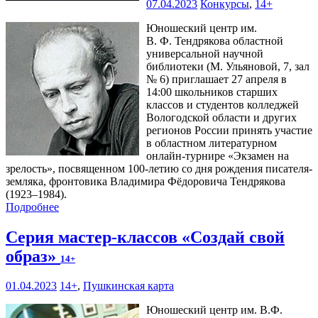
07.04.2023
Конкурсы
,
14+
Юношеский центр им.
В. Ф. Тендрякова областной
универсальной научной
библиотеки (М. Ульяновой, 7, зал
№ 6) приглашает 27 апреля в
14:00 школьников старших
классов и студентов колледжей
Вологодской области и других
регионов России принять участие
в областном литературном
онлайн-турнире «Экзамен на
зрелость», посвященном 100-летию со дня рождения писателя-
земляка, фронтовика Владимира Фёдоровича Тендрякова
(1923–1984).
Подробнее
Серия мастер-классов «Создай свой
образ»
14+
01.04.2023
14+
,
Пушкинская карта
Юношеский центр им. В.Ф.