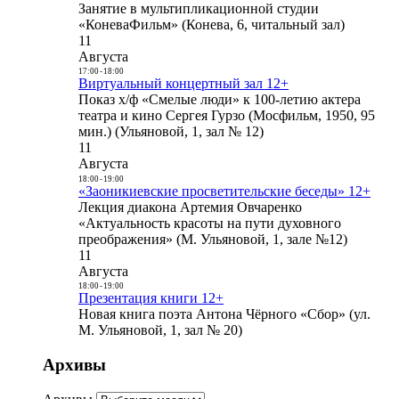
Занятие в мультипликационной студии
«КоневаФильм» (Конева, 6, читальный зал)
11
Августа
17:00
-
18:00
Виртуальный концертный зал 12+
Показ х/ф «Смелые люди» к 100-летию актера
театра и кино Сергея Гурзо (Мосфильм, 1950, 95
мин.) (Ульяновой, 1, зал № 12)
11
Августа
18:00
-
19:00
«Заоникиевские просветительские беседы» 12+
Лекция диакона Артемия Овчаренко
«Актуальность красоты на пути духовного
преображения» (М. Ульяновой, 1, зале №12)
11
Августа
18:00
-
19:00
Презентация книги 12+
Новая книга поэта Антона Чёрного «Сбор» (ул.
М. Ульяновой, 1, зал № 20)
Архивы