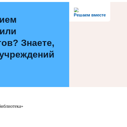
Решаем вместе
нием
 или
ов? Знаете,
 учреждений
библиотека»