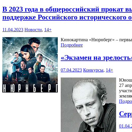
В 2023 года в общероссийский прокат 
поддержке Российского исторического 
11.04.2023
Новости
,
14+
Кинокартина «Нюрнберг» – первый
Подробнее
«Экзамен на зрелост
07.04.2023
Конкурсы
,
14+
Юноше
27 ап
участ
земля
Подро
Сер
01.04.