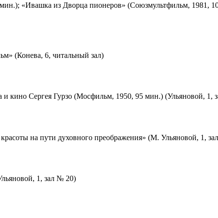
мин.); «Ивашка из Дворца пионеров» (Союзмультфильм, 1981, 10
м» (Конева, 6, читальный зал)
 и кино Сергея Гурзо (Мосфильм, 1950, 95 мин.) (Ульяновой, 1, 
красоты на пути духовного преображения» (М. Ульяновой, 1, за
льяновой, 1, зал № 20)