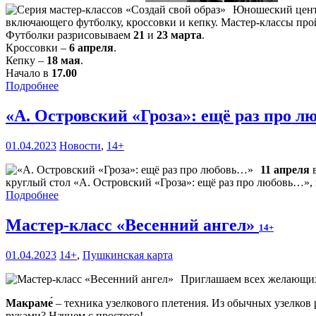
Юношеский центр
включающего футболку, кроссовки и кепку. Мастер-классы пройд
Футболки разрисовываем
21
и
23 марта
.
Кроссовки –
6 апреля
.
Кепку –
18 мая
.
Начало в
17.00
Подробнее
«А. Островский «Гроза»: ещё раз про 
01.04.2023
Новости
,
14+
11 апреля
круглый стол «А. Островский «Гроза»: ещё раз про любовь…»,
Подробнее
Мастер-класс «Весенний ангел»
14+
01.04.2023
14+
,
Пушкинская карта
Приглашаем всех желающих 2
Макраме́
– техника узелкового плетения. Из обычных узелков 
руками? Начнем с простого!