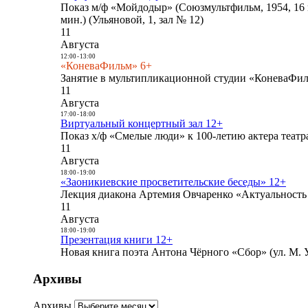
Показ м/ф «Мойдодыр» (Союзмультфильм, 1954, 16 
мин.) (Ульяновой, 1, зал № 12)
11
Августа
12:00
-
13:00
«КоневаФильм» 6+
Занятие в мультипликационной студии «КоневаФиль
11
Августа
17:00
-
18:00
Виртуальный концертный зал 12+
Показ х/ф «Смелые люди» к 100-летию актера театра
11
Августа
18:00
-
19:00
«Заоникиевские просветительские беседы» 12+
Лекция диакона Артемия Овчаренко «Актуальность 
11
Августа
18:00
-
19:00
Презентация книги 12+
Новая книга поэта Антона Чёрного «Сбор» (ул. М. У
Архивы
Архивы