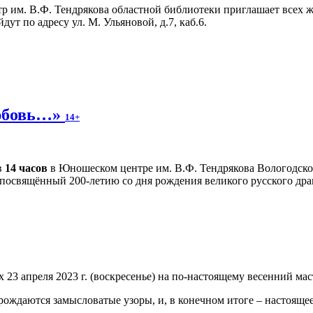
 им. В.Ф. Тендрякова областной библиотеки приглашает всех ж
ут по адресу ул. М. Ульяновой, д.7, каб.6.
любовь…»
14+
в
14 часов
в Юношеском центре им. В.Ф. Тендрякова Вологодско
 посвящённый 200-летию со дня рождения великого русского дра
3 апреля 2023 г. (воскресенье) на по-настоящему весенний маст
рождаются замысловатые узоры, и, в конечном итоге – настоящее