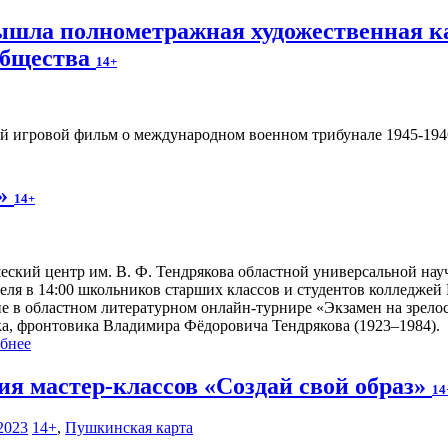
вышла полнометражная художественная к
общества
14+
 игровой фильм о международном военном трибунале 1945-1946
ь»
14+
ский центр им. В. Ф. Тендрякова областной универсальной науч
реля в 14:00 школьников старших классов и студентов колледжей
ие в областном литературном онлайн-турнире «Экзамен на зрело
ка, фронтовика Владимира Фёдоровича Тендрякова (1923–1984).
бнее
ия мастер-классов «Создай свой образ»
14
2023
14+
,
Пушкинская карта