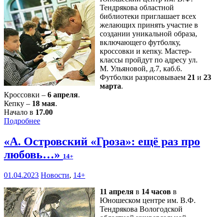
Тендрякова областной
библиотеки приглашает всех
желающих принять участие в
создании уникальной образа,
включающего футболку,
кроссовки и кепку. Мастер-
классы пройдут по адресу ул.
М. Ульяновой, д.7, каб.6.
Футболки разрисовываем
21
и
23
марта
.
Кроссовки –
6 апреля
.
Кепку –
18 мая
.
Начало в
17.00
Подробнее
«А. Островский «Гроза»: ещё раз про
любовь…»
14+
01.04.2023
Новости
,
14+
11 апреля
в
14 часов
в
Юношеском центре им. В.Ф.
Тендрякова Вологодской