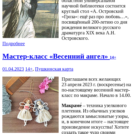
областной универсальной
научной библиотеки состоится
круглый стол «А. Островский
«Гроза»: ещё раз про любовь…»,
посвящённый 200-летию со дня
рождения великого русского
драматурга XIX века А.Н.
Островского.
Подробнее
Мастер-класс «Весенний ангел»
14+
01.04.2023
14+
,
Пушкинская карта
Приглашаем всех желающих
23 апреля 2023 г. (воскресенье) на
по-настоящему весенний мастер-
класс по макраме. Начало в 14.00.
Макраме́
– техника узелкового
плетения. Из обычных узелков
рождаются замысловатые узоры,
и, в конечном итоге – настоящее
произведение искусства! Хотите
создать такое чудо своими