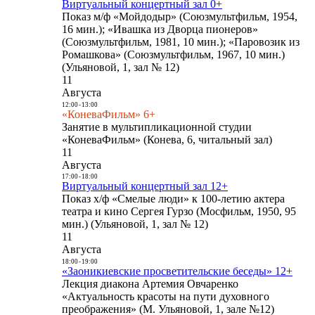
Виртуальный концертный зал 0+
Показ м/ф «Мойдодыр» (Союзмультфильм, 1954,
16 мин.); «Ивашка из Дворца пионеров»
(Союзмультфильм, 1981, 10 мин.); «Паровозик из
Ромашкова» (Союзмультфильм, 1967, 10 мин.)
(Ульяновой, 1, зал № 12)
11
Августа
12:00
-
13:00
«КоневаФильм» 6+
Занятие в мультипликационной студии
«КоневаФильм» (Конева, 6, читальный зал)
11
Августа
17:00
-
18:00
Виртуальный концертный зал 12+
Показ х/ф «Смелые люди» к 100-летию актера
театра и кино Сергея Гурзо (Мосфильм, 1950, 95
мин.) (Ульяновой, 1, зал № 12)
11
Августа
18:00
-
19:00
«Заоникиевские просветительские беседы» 12+
Лекция диакона Артемия Овчаренко
«Актуальность красоты на пути духовного
преображения» (М. Ульяновой, 1, зале №12)