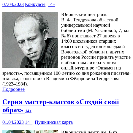
07.04.2023
Конкурсы
,
14+
Юношеский центр им.
В. Ф. Тендрякова областной
универсальной научной
библиотеки (М. Ульяновой, 7, зал
№ 6) приглашает 27 апреля в
14:00 школьников старших
классов и студентов колледжей
Вологодской области и других
регионов России принять участие
в областном литературном
онлайн-турнире «Экзамен на
зрелость», посвященном 100-летию со дня рождения писателя-
земляка, фронтовика Владимира Фёдоровича Тендрякова
(1923–1984).
Подробнее
Серия мастер-классов «Создай свой
образ»
14+
01.04.2023
14+
,
Пушкинская карта
Юношеский центр им. В.Ф.