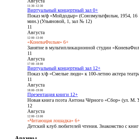
Августа
11:30
-
12:30
Виртуальный концертный зал 0+
Показ м/ф «Мойдодыр» (Союзмультфильм, 1954, 16 
мин.) (Ульяновой, 1, зал № 12)
11
Августа
12:00
-
13:00
«КоневаФильм» 6+
Занятие в мультипликационной студии «КоневаФиль
11
Августа
17:00
-
18:00
Виртуальный концертный зал 12+
Показ х/ф «Смелые люди» к 100-летию актера театра
11
Августа
18:00
-
19:00
Презентация книги 12+
Новая книга поэта Антона Чёрного «Сбор» (ул. М. У
12
Августа
12:00
-
13:00
«Читающая лошадка» 6+
Детский клуб любителей чтения. Знакомство с книг
Архивы