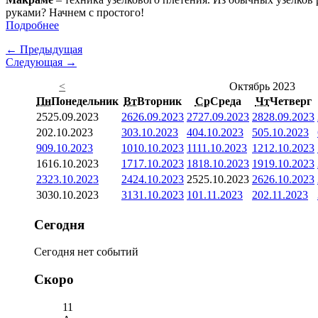
руками? Начнем с простого!
Подробнее
← Предыдущая
Следующая →
<
Октябрь 2023
Пн
Понедельник
Вт
Вторник
Ср
Среда
Чт
Четверг
25
25.09.2023
26
26.09.2023
27
27.09.2023
28
28.09.2023
2
02.10.2023
3
03.10.2023
4
04.10.2023
5
05.10.2023
9
09.10.2023
10
10.10.2023
11
11.10.2023
12
12.10.2023
16
16.10.2023
17
17.10.2023
18
18.10.2023
19
19.10.2023
23
23.10.2023
24
24.10.2023
25
25.10.2023
26
26.10.2023
30
30.10.2023
31
31.10.2023
1
01.11.2023
2
02.11.2023
Сегодня
Сегодня нет событий
Скоро
11