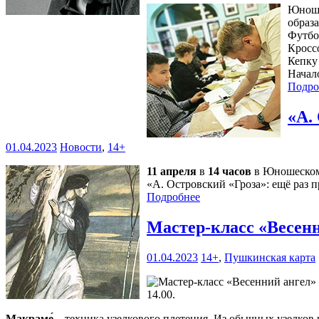
Юноше
образа
Футбо
Кросс
Кепку
Начал
Подро
«А.
01.04.2023
Новости
,
14+
11 апреля
в
14 часов
в Юношеском 
«А. Островский «Гроза»: ещё раз 
Подробнее
Мастер-класс «Весен
01.04.2023
14+
,
Пушкинская карта
14.00.
Макраме́
– техника узелкового плетения. Из обычных узелков 