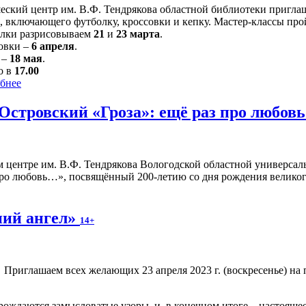
ский центр им. В.Ф. Тендрякова областной библиотеки приглаш
, включающего футболку, кроссовки и кепку. Мастер-классы пройд
лки разрисовываем
21
и
23 марта
.
овки –
6 апреля
.
 –
18 мая
.
о в
17.00
бнее
 Островский «Гроза»: ещё раз про любо
центре им. В.Ф. Тендрякова Вологодской областной универсаль
про любовь…», посвящённый 200-летию со дня рождения великого
ний ангел»
14+
Приглашаем всех желающих 23 апреля 2023 г. (воскресенье) на 
рождаются замысловатые узоры, и, в конечном итоге – настоящее