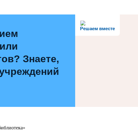
Решаем вместе
нием
 или
ов? Знаете,
 учреждений
библиотека»