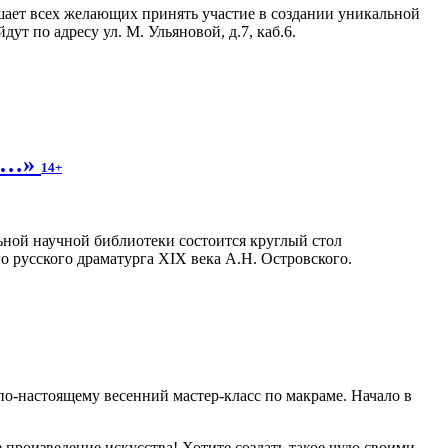
ает всех желающих принять участие в создании уникальной
ут по адресу ул. М. Ульяновой, д.7, каб.6.
вь…»
14+
ной научной библиотеки состоится круглый стол
 русского драматурга XIX века А.Н. Островского.
по-настоящему весенний мастер-класс по макраме. Начало в
 произведение искусства! Хотите создать такое чудо своими