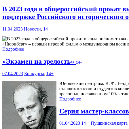
В 2023 года в общероссийский прокат 
поддержке Российского исторического 
11.04.2023
Новости
,
14+
«Нюрнберг» – первый игровой фильм о международном военном
Подробнее
«Экзамен на зрелость»
14+
07.04.2023
Конкурсы
,
14+
Юношеский центр им. В. Ф. Тендря
старших классов и студентов колл
зрелость», посвященном 100-летию
Подробнее
Серия мастер-классов
01.04.2023
14+
,
Пушкинская карта