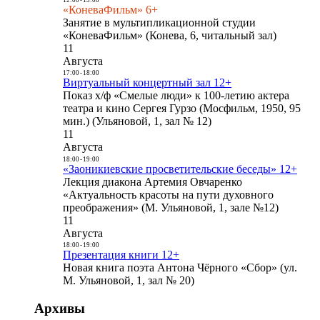
«КоневаФильм» 6+
Занятие в мультипликационной студии
«КоневаФильм» (Конева, 6, читальный зал)
11
Августа
17:00
-
18:00
Виртуальный концертный зал 12+
Показ х/ф «Смелые люди» к 100-летию актера
театра и кино Сергея Гурзо (Мосфильм, 1950, 95
мин.) (Ульяновой, 1, зал № 12)
11
Августа
18:00
-
19:00
«Заоникиевские просветительские беседы» 12+
Лекция диакона Артемия Овчаренко
«Актуальность красоты на пути духовного
преображения» (М. Ульяновой, 1, зале №12)
11
Августа
18:00
-
19:00
Презентация книги 12+
Новая книга поэта Антона Чёрного «Сбор» (ул.
М. Ульяновой, 1, зал № 20)
Архивы