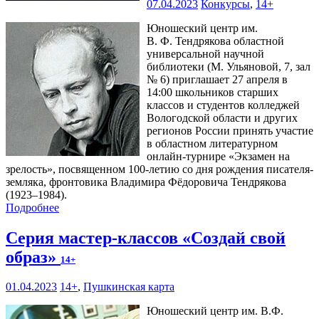
07.04.2023
Конкурсы
,
14+
Юношеский центр им.
В. Ф. Тендрякова областной
универсальной научной
библиотеки (М. Ульяновой, 7, зал
№ 6) приглашает 27 апреля в
14:00 школьников старших
классов и студентов колледжей
Вологодской области и других
регионов России принять участие
в областном литературном
онлайн-турнире «Экзамен на
зрелость», посвященном 100-летию со дня рождения писателя-
земляка, фронтовика Владимира Фёдоровича Тендрякова
(1923–1984).
Подробнее
Серия мастер-классов «Создай свой
образ»
14+
01.04.2023
14+
,
Пушкинская карта
Юношеский центр им. В.Ф.