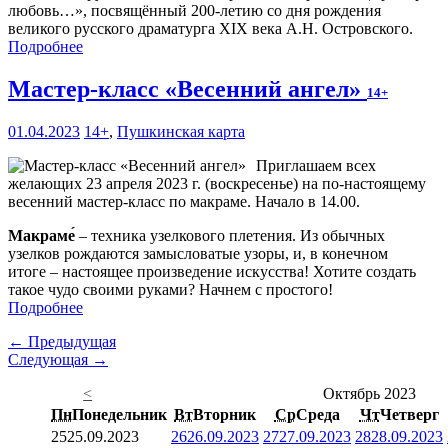
любовь…», посвящённый 200-летию со дня рождения
великого русского драматурга XIX века А.Н. Островского.
Подробнее
Мастер-класс «Весенний ангел»
14+
01.04.2023
14+
,
Пушкинская карта
Приглашаем всех
желающих 23 апреля 2023 г. (воскресенье) на по-настоящему
весенний мастер-класс по макраме. Начало в 14.00.
Макраме́
– техника узелкового плетения. Из обычных
узелков рождаются замысловатые узоры, и, в конечном
итоге – настоящее произведение искусства! Хотите создать
такое чудо своими руками? Начнем с простого!
Подробнее
← Предыдущая
Следующая →
<
Октябрь 2023
Пн
Понедельник
Вт
Вторник
Ср
Среда
Чт
Четверг
25
25.09.2023
26
26.09.2023
27
27.09.2023
28
28.09.2023