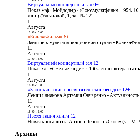
11:30
-
12:30
Виртуальный концертный зал 0+
Показ м/ф «Мойдодыр» (Союзмультфильм, 1954, 16 
мин.) (Ульяновой, 1, зал № 12)
11
Августа
12:00
-
13:00
«КоневаФильм» 6+
Занятие в мультипликационной студии «КоневаФиль
11
Августа
17:00
-
18:00
Виртуальный концертный зал 12+
Показ х/ф «Смелые люди» к 100-летию актера театра
11
Августа
18:00
-
19:00
«Заоникиевские просветительские беседы» 12+
Лекция диакона Артемия Овчаренко «Актуальность 
11
Августа
18:00
-
19:00
Презентация книги 12+
Новая книга поэта Антона Чёрного «Сбор» (ул. М. У
Архивы