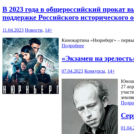
В 2023 года в общероссийский прокат 
поддержке Российского исторического 
11.04.2023
Новости
,
14+
Кинокартина «Нюрнберг» – первый
Подробнее
«Экзамен на зрелост
07.04.2023
Конкурсы
,
14+
Юноше
27 ап
участ
земля
Подро
Сер
01.04.