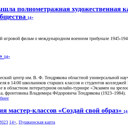
вышла полнометражная художественная к
общества
14+
 игровой фильм о международном военном трибунале 1945-1946
ь»
14+
ский центр им. В. Ф. Тендрякова областной универсальной науч
реля в 14:00 школьников старших классов и студентов колледжей
ие в областном литературном онлайн-турнире «Экзамен на зрело
ка, фронтовика Владимира Фёдоровича Тендрякова (1923–1984).
бнее
ия мастер-классов «Создай свой образ»
14
2023
14+
,
Пушкинская карта