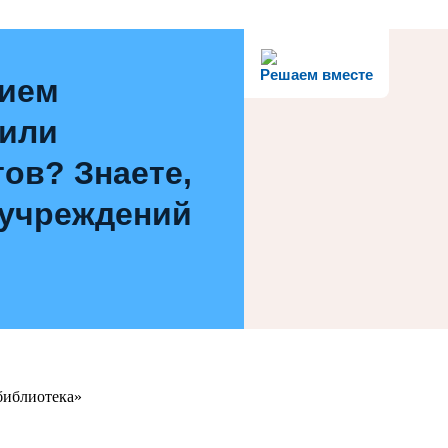
Решаем вместе
нием
 или
ов? Знаете,
 учреждений
библиотека»