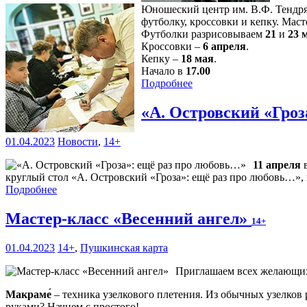
Юношеский центр им. В.Ф. Тендря
футболку, кроссовки и кепку. Масте
Футболки разрисовываем
21
и
23 
Кроссовки –
6 апреля
.
Кепку –
18 мая
.
Начало в
17.00
Подробнее
«А. Островский «Гро
01.04.2023
Новости
,
14+
11 апреля
круглый стол «А. Островский «Гроза»: ещё раз про любовь…»,
Подробнее
Мастер-класс «Весенний ангел»
14+
01.04.2023
14+
,
Пушкинская карта
Приглашаем всех желающих 2
Макраме́
– техника узелкового плетения. Из обычных узелков 
руками? Начнем с простого!