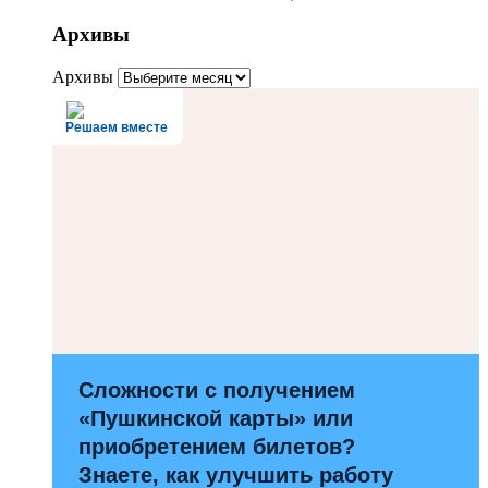
Архивы
Архивы
Решаем вместе
Сложности с получением
«Пушкинской карты» или
приобретением билетов?
Знаете, как улучшить работу