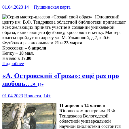
01.04.2023
14+
,
Пушкинская карта
Юношеский
центр им. В.Ф. Тендрякова областной библиотеки приглашает
всех желающих принять участие в создании уникальной
образа, включающего футболку, кроссовки и кепку. Мастер-
классы пройдут по адресу ул. М. Ульяновой, д.7, каб.6.
Футболки разрисовываем
21
и
23 марта
.
Кроссовки –
6 апреля
.
Кепку –
18 мая
.
Начало в
17.00
Подробнее
«А. Островский «Гроза»: ещё раз про
любовь…»
14+
01.04.2023
Новости
,
14+
11 апреля
в
14 часов
в
Юношеском центре им. В.Ф.
Тендрякова Вологодской
областной универсальной
научной библиотеки состоится