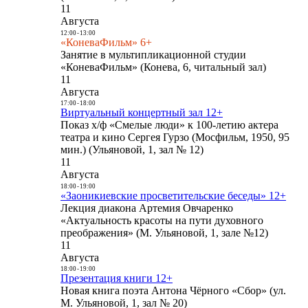
11
Августа
12:00
-
13:00
«КоневаФильм» 6+
Занятие в мультипликационной студии
«КоневаФильм» (Конева, 6, читальный зал)
11
Августа
17:00
-
18:00
Виртуальный концертный зал 12+
Показ х/ф «Смелые люди» к 100-летию актера
театра и кино Сергея Гурзо (Мосфильм, 1950, 95
мин.) (Ульяновой, 1, зал № 12)
11
Августа
18:00
-
19:00
«Заоникиевские просветительские беседы» 12+
Лекция диакона Артемия Овчаренко
«Актуальность красоты на пути духовного
преображения» (М. Ульяновой, 1, зале №12)
11
Августа
18:00
-
19:00
Презентация книги 12+
Новая книга поэта Антона Чёрного «Сбор» (ул.
М. Ульяновой, 1, зал № 20)