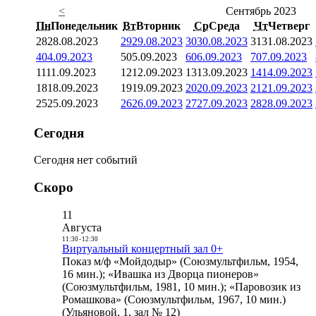
<
Сентябрь 2023
Пн
Понедельник
Вт
Вторник
Ср
Среда
Чт
Четверг
28
28.08.2023
29
29.08.2023
30
30.08.2023
31
31.08.2023
4
04.09.2023
5
05.09.2023
6
06.09.2023
7
07.09.2023
11
11.09.2023
12
12.09.2023
13
13.09.2023
14
14.09.2023
18
18.09.2023
19
19.09.2023
20
20.09.2023
21
21.09.2023
25
25.09.2023
26
26.09.2023
27
27.09.2023
28
28.09.2023
Сегодня
Сегодня нет событий
Скоро
11
Августа
11:30
-
12:30
Виртуальный концертный зал 0+
Показ м/ф «Мойдодыр» (Союзмультфильм, 1954,
16 мин.); «Ивашка из Дворца пионеров»
(Союзмультфильм, 1981, 10 мин.); «Паровозик из
Ромашкова» (Союзмультфильм, 1967, 10 мин.)
(Ульяновой, 1, зал № 12)