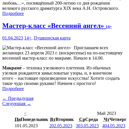
любовь…», посвящённый 200-летию со дня рождения
великого русского драматурга XIX века А.Н. Островского.
Подробнее
Мастер-класс «Весенний ангел»
14+
01.04.2023
14+
,
Пушкинская карта
Приглашаем всех
желающих 23 апреля 2023 г. (воскресенье) на по-настоящему
весенний мастер-класс по макраме. Начало в 14.00.
Макраме́
– техника узелкового плетения. Из обычных
узелков рождаются замысловатые узоры, и, в конечном
итоге – настоящее произведение искусства! Хотите создать
такое чудо своими руками? Начнем с простого!
Подробнее
← Предыдущая
Следующая →
<
Май 2023
Пн
Понедельник
Вт
Вторник
Ср
Среда
Чт
Четверг
1
01.05.2023
2
02.05.2023
3
03.05.2023
4
04.05.2023