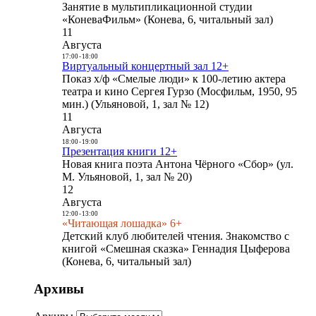
Занятие в мультипликационной студии
«КоневаФильм» (Конева, 6, читальный зал)
11
Августа
17:00
-
18:00
Виртуальный концертный зал 12+
Показ х/ф «Смелые люди» к 100-летию актера
театра и кино Сергея Гурзо (Мосфильм, 1950, 95
мин.) (Ульяновой, 1, зал № 12)
11
Августа
18:00
-
19:00
Презентация книги 12+
Новая книга поэта Антона Чёрного «Сбор» (ул.
М. Ульяновой, 1, зал № 20)
12
Августа
12:00
-
13:00
«Читающая лошадка» 6+
Детский клуб любителей чтения. Знакомство с
книгой «Смешная сказка» Геннадия Цыферова
(Конева, 6, читальный зал)
Архивы