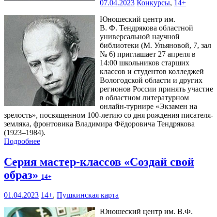
07.04.2023
Конкурсы
,
14+
Юношеский центр им.
В. Ф. Тендрякова областной
универсальной научной
библиотеки (М. Ульяновой, 7, зал
№ 6) приглашает 27 апреля в
14:00 школьников старших
классов и студентов колледжей
Вологодской области и других
регионов России принять участие
в областном литературном
онлайн-турнире «Экзамен на
зрелость», посвященном 100-летию со дня рождения писателя-
земляка, фронтовика Владимира Фёдоровича Тендрякова
(1923–1984).
Подробнее
Серия мастер-классов «Создай свой
образ»
14+
01.04.2023
14+
,
Пушкинская карта
Юношеский центр им. В.Ф.