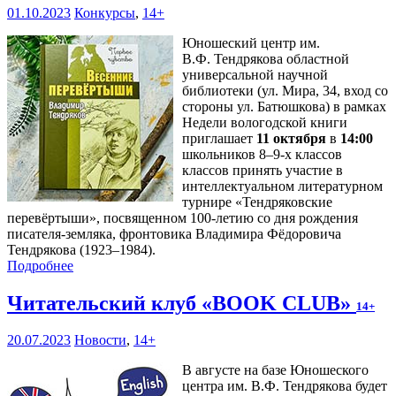
01.10.2023
Конкурсы
,
14+
Юношеский центр им.
В.Ф. Тендрякова областной
универсальной научной
библиотеки (ул. Мира, 34, вход со
стороны ул. Батюшкова) в рамках
Недели вологодской книги
приглашает
11 октября
в
14:00
школьников 8–9-х классов
классов принять участие в
интеллектуальном литературном
турнире «Тендряковские
перевёртыши», посвященном 100-летию со дня рождения
писателя-земляка, фронтовика Владимира Фёдоровича
Тендрякова (1923–1984).
Подробнее
Читательский клуб «BOOK CLUB»
14+
20.07.2023
Новости
,
14+
В августе на базе Юношеского
центра им. В.Ф. Тендрякова будет