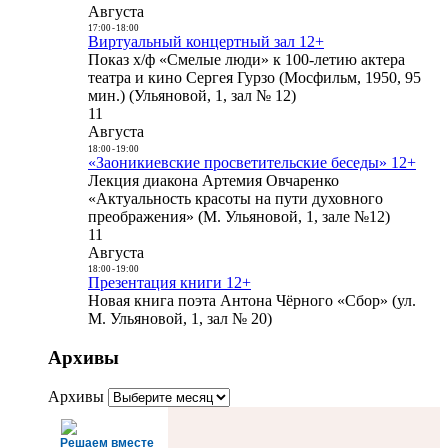
Августа
17:00
-
18:00
Виртуальный концертный зал 12+
Показ х/ф «Смелые люди» к 100-летию актера
театра и кино Сергея Гурзо (Мосфильм, 1950, 95
мин.) (Ульяновой, 1, зал № 12)
11
Августа
18:00
-
19:00
«Заоникиевские просветительские беседы» 12+
Лекция диакона Артемия Овчаренко
«Актуальность красоты на пути духовного
преображения» (М. Ульяновой, 1, зале №12)
11
Августа
18:00
-
19:00
Презентация книги 12+
Новая книга поэта Антона Чёрного «Сбор» (ул.
М. Ульяновой, 1, зал № 20)
Архивы
Архивы
Решаем вместе