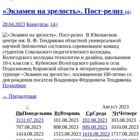
«Экзамен на зрелость». Пост-релиз
14+
28.04.2023
Конкурсы
,
14+
В Юношеском
центре им. В. Ф. Тендрякова областной универсальной
научной библиотеки состоялось соревнование команд
студентов Сокольского педагогического колледжа,
Вологодского колледжа технологии и дизайна, школьников
10-х классов с. Кубенское Вологодского района и села
Подосиновец Кировской области в литературном онлайн-
турнире «Экзамен на зрелость», посвященном 100-летию со
дня рождения писателя Владимира Фёдоровича Тендрякова.
Подробнее
← Предыдущая
<
Август 2023
Пн
Понедельник
Вт
Вторник
Ср
Среда
Чт
Четверг
31
31.07.2023
1
01.08.2023
2
02.08.2023
3
03.08.2023
7
07.08.2023
8
08.08.2023
9
09.08.2023
10
10.08.2023
14
14.08.2023
15
15.08.2023
16
16.08.2023
17
17.08.2023