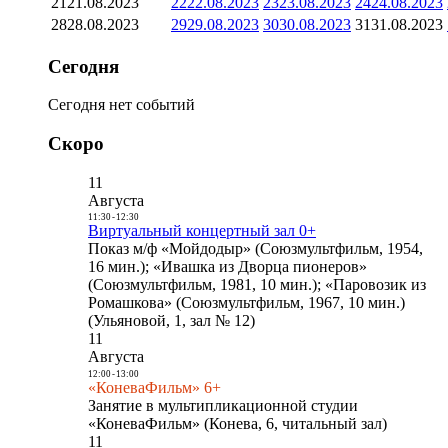
21
21.08.2023
22
22.08.2023
23
23.08.2023
24
24.08.2023
28
28.08.2023
29
29.08.2023
30
30.08.2023
31
31.08.2023
Сегодня
Сегодня нет событий
Скоро
11
Августа
11:30
-
12:30
Виртуальный концертный зал 0+
Показ м/ф «Мойдодыр» (Союзмультфильм, 1954,
16 мин.); «Ивашка из Дворца пионеров»
(Союзмультфильм, 1981, 10 мин.); «Паровозик из
Ромашкова» (Союзмультфильм, 1967, 10 мин.)
(Ульяновой, 1, зал № 12)
11
Августа
12:00
-
13:00
«КоневаФильм» 6+
Занятие в мультипликационной студии
«КоневаФильм» (Конева, 6, читальный зал)
11