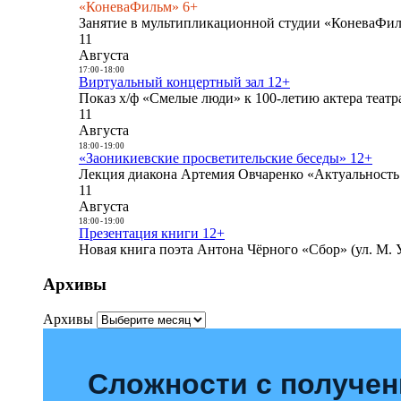
«КоневаФильм» 6+
Занятие в мультипликационной студии «КоневаФиль
11
Августа
17:00
-
18:00
Виртуальный концертный зал 12+
Показ х/ф «Смелые люди» к 100-летию актера театра
11
Августа
18:00
-
19:00
«Заоникиевские просветительские беседы» 12+
Лекция диакона Артемия Овчаренко «Актуальность 
11
Августа
18:00
-
19:00
Презентация книги 12+
Новая книга поэта Антона Чёрного «Сбор» (ул. М. У
Архивы
Архивы
Сложности с получе