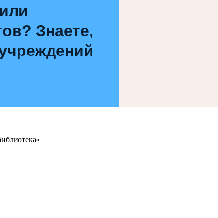
 или
ов? Знаете,
 учреждений
библиотека»