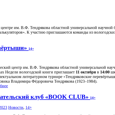
ентре им. В.Ф. Тендрякова областной универсальной научной б
лькуляторов». К участию приглашаются команды из вологодских ш
евёртыши»
14+
ский центр им. В.Ф. Тендрякова областной универсальной научн
ках Недели вологодской книги приглашает
11 октября
в
14:00
шк
лектуальном литературном турнире «Тендряковские перевёртыши
овика Владимира Фёдоровича Тендрякова (1923–1984).
бнее
ательский клуб «BOOK CLUB»
14+
2023
Новости
,
14+