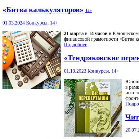
«Битва калькуляторов»
14+
01.03.2024
Конкурсы
,
14+
21 марта
в
14 часов
в Юношеском ц
финансовой грамотности «Битва ка
Подробнее
«Тендряковские пер
01.10.2023
Конкурсы
,
14+
Юноше
в рам
интел
фронт
Подро
Чит
20.07.