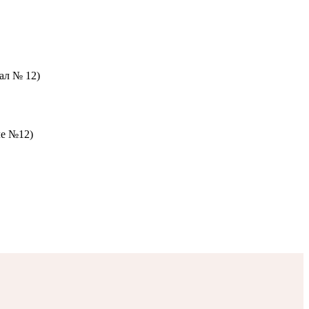
зал № 12)
ле №12)