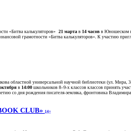
21 марта
в
14 часов
в Юношеском ц
инансовой грамотности «Битва калькуляторов». К участию пригл
ова областной универсальной научной библиотеки (ул. Мира, 34
 октября
в
14:00
школьников 8–9-х классов классов принять уча
етию со дня рождения писателя-земляка, фронтовика Владимира
 «BOOK CLUB»
14+