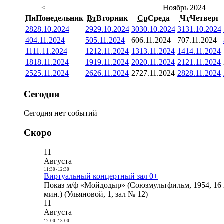
<
Ноябрь 2024
Пн
Понедельник
Вт
Вторник
Ср
Среда
Чт
Четверг
28
28.10.2024
29
29.10.2024
30
30.10.2024
31
31.10.2024
4
04.11.2024
5
05.11.2024
6
06.11.2024
7
07.11.2024
11
11.11.2024
12
12.11.2024
13
13.11.2024
14
14.11.2024
18
18.11.2024
19
19.11.2024
20
20.11.2024
21
21.11.2024
25
25.11.2024
26
26.11.2024
27
27.11.2024
28
28.11.2024
Сегодня
Сегодня нет событий
Скоро
11
Августа
11:30
-
12:30
Виртуальный концертный зал 0+
Показ м/ф «Мойдодыр» (Союзмультфильм, 1954, 16 
мин.) (Ульяновой, 1, зал № 12)
11
Августа
12:00
-
13:00