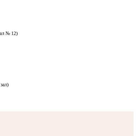
зал № 12)
зал)