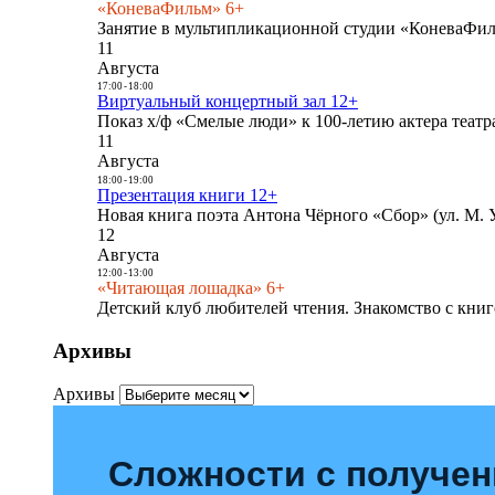
«КоневаФильм» 6+
Занятие в мультипликационной студии «КоневаФиль
11
Августа
17:00
-
18:00
Виртуальный концертный зал 12+
Показ х/ф «Смелые люди» к 100-летию актера театра
11
Августа
18:00
-
19:00
Презентация книги 12+
Новая книга поэта Антона Чёрного «Сбор» (ул. М. У
12
Августа
12:00
-
13:00
«Читающая лошадка» 6+
Детский клуб любителей чтения. Знакомство с книг
Архивы
Архивы
Сложности с получе