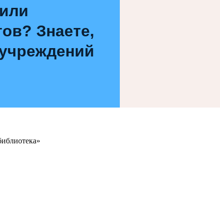
 или
ов? Знаете,
 учреждений
библиотека»