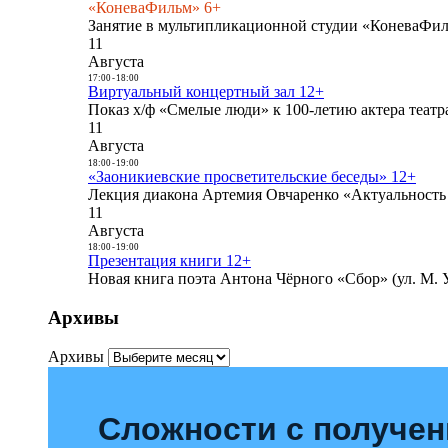
«КоневаФильм» 6+
Занятие в мультипликационной студии «КоневаФиль
11
Августа
17:00
-
18:00
Виртуальный концертный зал 12+
Показ х/ф «Смелые люди» к 100-летию актера театра
11
Августа
18:00
-
19:00
«Заоникиевские просветительские беседы» 12+
Лекция диакона Артемия Овчаренко «Актуальность 
11
Августа
18:00
-
19:00
Презентация книги 12+
Новая книга поэта Антона Чёрного «Сбор» (ул. М. У
Архивы
Архивы
Сложности с получе