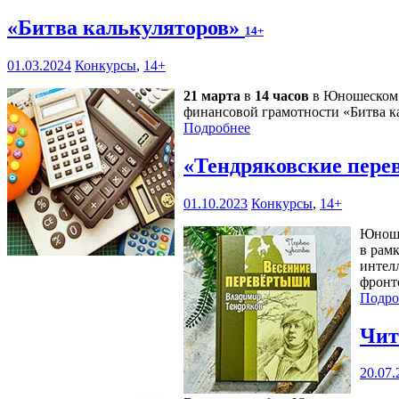
«Битва калькуляторов»
14+
01.03.2024
Конкурсы
,
14+
21 марта
в
14 часов
в Юношеском ц
финансовой грамотности «Битва ка
Подробнее
«Тендряковские пер
01.10.2023
Конкурсы
,
14+
Юноше
в рам
интел
фронт
Подро
Чит
20.07.