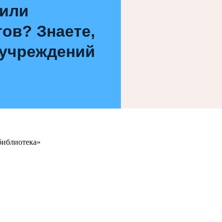
 или
ов? Знаете,
 учреждений
библиотека»