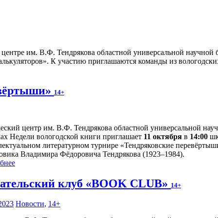
ентре им. В.Ф. Тендрякова областной универсальной научной б
лькуляторов». К участию приглашаются команды из вологодских ш
евёртыши»
14+
ский центр им. В.Ф. Тендрякова областной универсальной научн
ках Недели вологодской книги приглашает
11 октября
в
14:00
шк
лектуальном литературном турнире «Тендряковские перевёртыши
овика Владимира Фёдоровича Тендрякова (1923–1984).
бнее
ательский клуб «BOOK CLUB»
14+
2023
Новости
,
14+