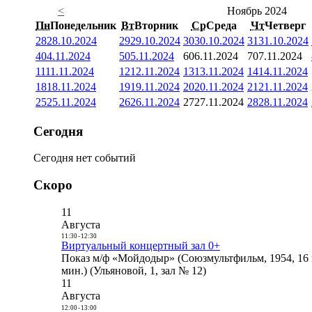
<
Ноябрь 2024
Пн
Понедельник
Вт
Вторник
Ср
Среда
Чт
Четверг
28
28.10.2024
29
29.10.2024
30
30.10.2024
31
31.10.2024
4
04.11.2024
5
05.11.2024
6
06.11.2024
7
07.11.2024
11
11.11.2024
12
12.11.2024
13
13.11.2024
14
14.11.2024
18
18.11.2024
19
19.11.2024
20
20.11.2024
21
21.11.2024
25
25.11.2024
26
26.11.2024
27
27.11.2024
28
28.11.2024
Сегодня
Сегодня нет событий
Скоро
11
Августа
11:30
-
12:30
Виртуальный концертный зал 0+
Показ м/ф «Мойдодыр» (Союзмультфильм, 1954, 16 
мин.) (Ульяновой, 1, зал № 12)
11
Августа
12:00
-
13:00