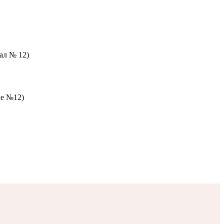
зал № 12)
ле №12)