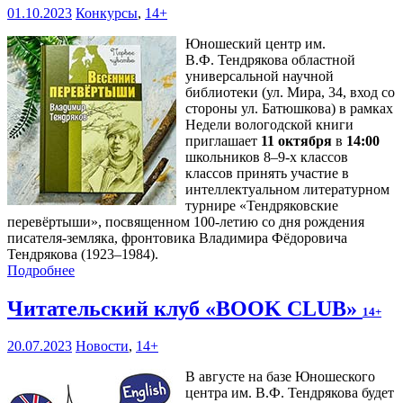
01.10.2023
Конкурсы
,
14+
Юношеский центр им.
В.Ф. Тендрякова областной
универсальной научной
библиотеки (ул. Мира, 34, вход со
стороны ул. Батюшкова) в рамках
Недели вологодской книги
приглашает
11 октября
в
14:00
школьников 8–9-х классов
классов принять участие в
интеллектуальном литературном
турнире «Тендряковские
перевёртыши», посвященном 100-летию со дня рождения
писателя-земляка, фронтовика Владимира Фёдоровича
Тендрякова (1923–1984).
Подробнее
Читательский клуб «BOOK CLUB»
14+
20.07.2023
Новости
,
14+
В августе на базе Юношеского
центра им. В.Ф. Тендрякова будет