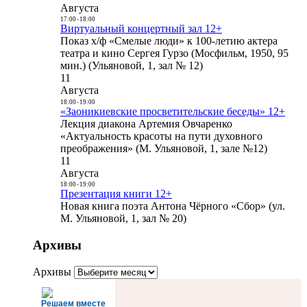
Августа
17:00
-
18:00
Виртуальный концертный зал 12+
Показ х/ф «Смелые люди» к 100-летию актера
театра и кино Сергея Гурзо (Мосфильм, 1950, 95
мин.) (Ульяновой, 1, зал № 12)
11
Августа
18:00
-
19:00
«Заоникиевские просветительские беседы» 12+
Лекция диакона Артемия Овчаренко
«Актуальность красоты на пути духовного
преображения» (М. Ульяновой, 1, зале №12)
11
Августа
18:00
-
19:00
Презентация книги 12+
Новая книга поэта Антона Чёрного «Сбор» (ул.
М. Ульяновой, 1, зал № 20)
Архивы
Архивы
Решаем вместе