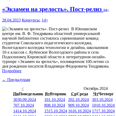
«Экзамен на зрелость». Пост-релиз
14+
28.04.2023
Конкурсы
,
14+
В Юношеском
центре им. В. Ф. Тендрякова областной универсальной
научной библиотеки состоялось соревнование команд
студентов Сокольского педагогического колледжа,
Вологодского колледжа технологии и дизайна, школьников
10-х классов с. Кубенское Вологодского района и села
Подосиновец Кировской области в литературном онлайн-
турнире «Экзамен на зрелость», посвященном 100-летию со
дня рождения писателя Владимира Фёдоровича Тендрякова.
Подробнее
← Предыдущая
<
Октябрь 2024
Пн
Понедельник
Вт
Вторник
Ср
Среда
Чт
Четверг
30
30.09.2024
1
01.10.2024
2
02.10.2024
3
03.10.2024
7
07.10.2024
8
08.10.2024
9
09.10.2024
10
10.10.2024
14
14.10.2024
15
15.10.2024
16
16.10.2024
17
17.10.2024