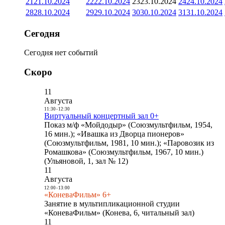
21
21.10.2024
22
22.10.2024
23
23.10.2024
24
24.10.2024
28
28.10.2024
29
29.10.2024
30
30.10.2024
31
31.10.2024
Сегодня
Сегодня нет событий
Скоро
11
Августа
11:30
-
12:30
Виртуальный концертный зал 0+
Показ м/ф «Мойдодыр» (Союзмультфильм, 1954,
16 мин.); «Ивашка из Дворца пионеров»
(Союзмультфильм, 1981, 10 мин.); «Паровозик из
Ромашкова» (Союзмультфильм, 1967, 10 мин.)
(Ульяновой, 1, зал № 12)
11
Августа
12:00
-
13:00
«КоневаФильм» 6+
Занятие в мультипликационной студии
«КоневаФильм» (Конева, 6, читальный зал)
11