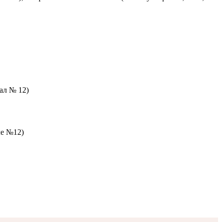
зал № 12)
ле №12)