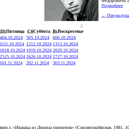
Фёдоровича Т
Подробнее
← Предыдущ
>
Пт
Пятница
Сб
Суббота
Вс
Воскресенье
4
04.10.2024
5
05.10.2024
6
06.10.2024
11
11.10.2024
12
12.10.2024
13
13.10.2024
18
18.10.2024
19
19.10.2024
20
20.10.2024
25
25.10.2024
26
26.10.2024
27
27.10.2024
1
01.11.2024
2
02.11.2024
3
03.11.2024
мин.); «Ивашка из Дворца пионеров» (Союзмультфильм, 1981, 10