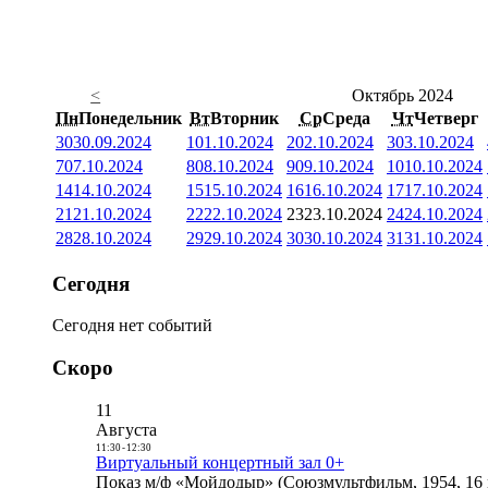
<
Октябрь 2024
Пн
Понедельник
Вт
Вторник
Ср
Среда
Чт
Четверг
30
30.09.2024
1
01.10.2024
2
02.10.2024
3
03.10.2024
7
07.10.2024
8
08.10.2024
9
09.10.2024
10
10.10.2024
14
14.10.2024
15
15.10.2024
16
16.10.2024
17
17.10.2024
21
21.10.2024
22
22.10.2024
23
23.10.2024
24
24.10.2024
28
28.10.2024
29
29.10.2024
30
30.10.2024
31
31.10.2024
Сегодня
Сегодня нет событий
Скоро
11
Августа
11:30
-
12:30
Виртуальный концертный зал 0+
Показ м/ф «Мойдодыр» (Союзмультфильм, 1954, 16 