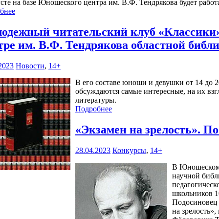
усте на базе Юношеского центра им. В.Ф. Тендрякова будет раб
бнее
одежный читательский клуб «Классики»
тре им. В.Ф. Тендрякова областной библ
2023
Новости
,
14+
В его составе юноши и девушки от 14 до 2
обсуждаются самые интересные, на их взг
литературы.
Подробнее
«Экзамен на зрелость». П
28.04.2023
Конкурсы
,
14+
В Юношеском 
научной библ
педагогическ
школьников 10
Подосиновец 
на зрелость»