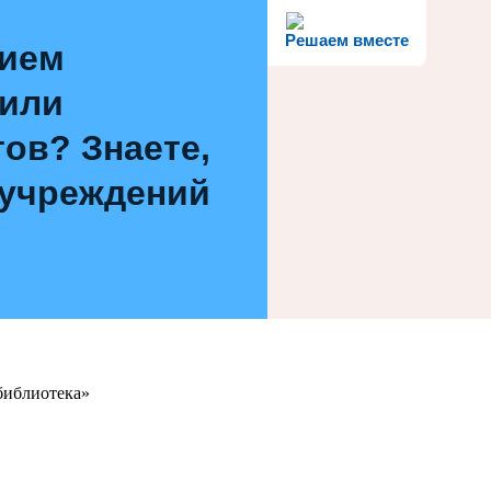
Решаем вместе
нием
 или
ов? Знаете,
 учреждений
библиотека»