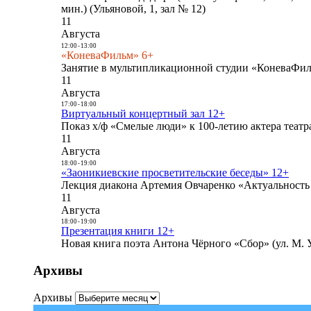
мин.) (Ульяновой, 1, зал № 12)
11
Августа
12:00
-
13:00
«КоневаФильм» 6+
Занятие в мультипликационной студии «КоневаФиль
11
Августа
17:00
-
18:00
Виртуальный концертный зал 12+
Показ х/ф «Смелые люди» к 100-летию актера театра
11
Августа
18:00
-
19:00
«Заоникиевские просветительские беседы» 12+
Лекция диакона Артемия Овчаренко «Актуальность 
11
Августа
18:00
-
19:00
Презентация книги 12+
Новая книга поэта Антона Чёрного «Сбор» (ул. М. У
Архивы
Архивы