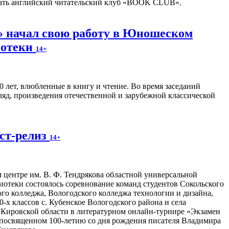
отать английский читательский клуб «BOOK CLUB».
 начал свою работу в Юношеском
иотеки
14+
0 лет, влюбленные в книгу и чтение. Во время заседаний
ляд, произведения отечественной и зарубежной классической
ост-релиз
14+
центре им. В. Ф. Тендрякова областной универсальной
иотеки состоялось соревнование команд студентов Сокольского
ого колледжа, Вологодского колледжа технологии и дизайна,
-х классов с. Кубенское Вологодского района и села
Кировской области в литературном онлайн-турнире «Экзамен
, посвященном 100-летию со дня рождения писателя Владимира