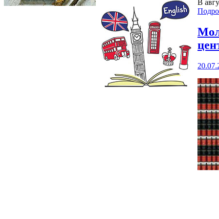
В авг
Подро
Мол
цен
20.07.