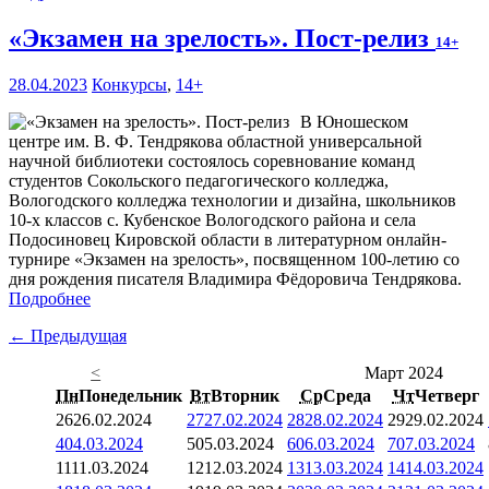
«Экзамен на зрелость». Пост-релиз
14+
28.04.2023
Конкурсы
,
14+
В Юношеском
центре им. В. Ф. Тендрякова областной универсальной
научной библиотеки состоялось соревнование команд
студентов Сокольского педагогического колледжа,
Вологодского колледжа технологии и дизайна, школьников
10-х классов с. Кубенское Вологодского района и села
Подосиновец Кировской области в литературном онлайн-
турнире «Экзамен на зрелость», посвященном 100-летию со
дня рождения писателя Владимира Фёдоровича Тендрякова.
Подробнее
← Предыдущая
<
Март 2024
Пн
Понедельник
Вт
Вторник
Ср
Среда
Чт
Четверг
26
26.02.2024
27
27.02.2024
28
28.02.2024
29
29.02.2024
4
04.03.2024
5
05.03.2024
6
06.03.2024
7
07.03.2024
11
11.03.2024
12
12.03.2024
13
13.03.2024
14
14.03.2024