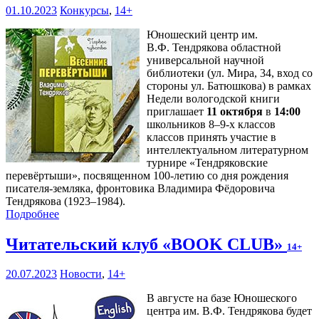
01.10.2023
Конкурсы
,
14+
Юношеский центр им.
В.Ф. Тендрякова областной
универсальной научной
библиотеки (ул. Мира, 34, вход со
стороны ул. Батюшкова) в рамках
Недели вологодской книги
приглашает
11 октября
в
14:00
школьников 8–9-х классов
классов принять участие в
интеллектуальном литературном
турнире «Тендряковские
перевёртыши», посвященном 100-летию со дня рождения
писателя-земляка, фронтовика Владимира Фёдоровича
Тендрякова (1923–1984).
Подробнее
Читательский клуб «BOOK CLUB»
14+
20.07.2023
Новости
,
14+
В августе на базе Юношеского
центра им. В.Ф. Тендрякова будет