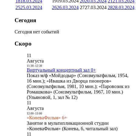
18
18.03.2024
19
19.03.2024
20
20.03.2024
21
21.03.2024
25
25.03.2024
26
26.03.2024
27
27.03.2024
28
28.03.2024
Сегодня
Сегодня нет событий
Скоро
11
Августа
11:30
-
12:30
Виртуальный концертный зал 0+
Показ м/ф «Мойдодыр» (Союзмультфильм, 1954,
16 мин.); «Ивашка из Дворца пионеров»
(Союзмультфильм, 1981, 10 мин.); «Паровозик из
Ромашкова» (Союзмультфильм, 1967, 10 мин.)
(Ульяновой, 1, зал № 12)
11
Августа
12:00
-
13:00
«КоневаФильм» 6+
Занятие в мультипликационной студии
«КоневаФильм» (Конева, 6, читальный зал)
11