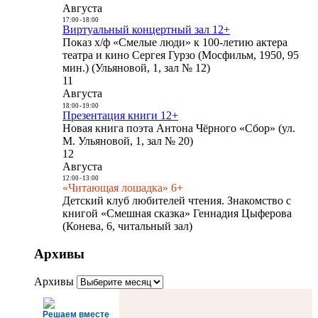
Августа
17:00
-
18:00
Виртуальный концертный зал 12+
Показ х/ф «Смелые люди» к 100-летию актера
театра и кино Сергея Гурзо (Мосфильм, 1950, 95
мин.) (Ульяновой, 1, зал № 12)
11
Августа
18:00
-
19:00
Презентация книги 12+
Новая книга поэта Антона Чёрного «Сбор» (ул.
М. Ульяновой, 1, зал № 20)
12
Августа
12:00
-
13:00
«Читающая лошадка» 6+
Детский клуб любителей чтения. Знакомство с
книгой «Смешная сказка» Геннадия Цыферова
(Конева, 6, читальный зал)
Архивы
Архивы
Решаем вместе